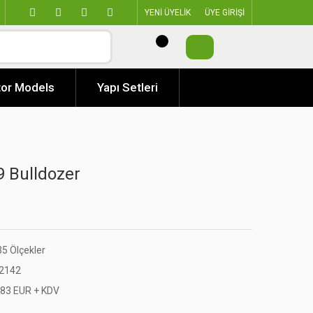
YENİ ÜYELİK
ÜYE GİRİŞİ
or Models
Yapı Setleri
 Bulldozer
35 Ölçekler
2142
,83 EUR + KDV