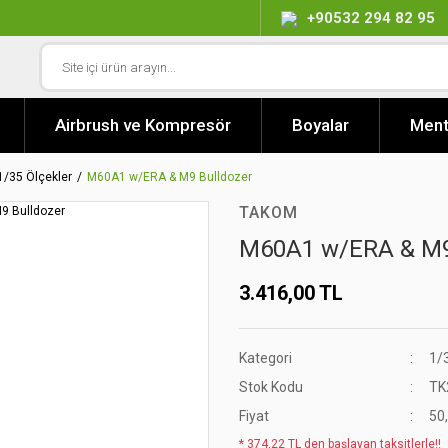
+90532 294 82 95
Airbrush ve Kompresör
Boyalar
Ment
1/35 Ölçekler
M60A1 w/ERA & M9 Bulldozer
TAKOM
M60A1 w/ERA & M9
3.416,00 TL
Kategori
1/
Stok Kodu
TK
Fiyat
50
* 374,22 TL den başlayan taksitlerle!!