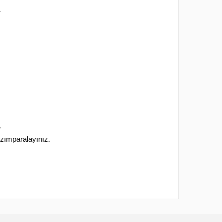
r
.
 zımparalayınız.
 noktaları öneri formunu kullanarak tarafımıza