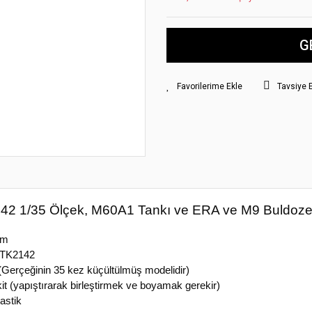
G
Tavsiye 
2 1/35 Ölçek, M60A1 Tankı ve ERA ve M9 Buldozer, 
om
TK2142
(Gerçeğinin 35 kez küçültülmüş modelidir)
t (yapıştırarak birleştirmek ve boyamak gerekir)
astik