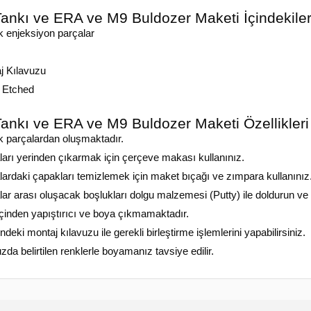
nkı ve ERA ve M9 Buldozer Maketi İçindekile
k enjeksiyon parçalar
j Kılavuzu
 Etched
nkı ve ERA ve M9 Buldozer Maketi Özellikleri
ik parçalardan oluşmaktadır.
ları yerinden çıkarmak için çerçeve makası kullanınız.
lardaki çapakları temizlemek için maket bıçağı ve zımpara kullanınız
ar arası oluşacak boşlukları dolgu malzemesi (Putty) ile doldurun ve
içinden yapıştırıcı ve boya çıkmamaktadır.
indeki montaj kılavuzu ile gerekli birleştirme işlemlerini yapabilirsiniz.
zda belirtilen renklerle boyamanız tavsiye edilir.
yat bilgisi, resim, ürün açıklamalarında ve diğer konularda yetersiz gördüğünüz
z.
Bu ürüne ilk yorumu siz yapın!
rileriniz için teşekkür ederiz.