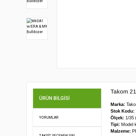
Takom 214
ÜRÜN BILGISI
Marka:
Tak
Stok Kodu:
Ölçek:
1/35 
YORUMLAR
Tipi:
Model ki
Malzeme:
Pl
TAKSIT SEÇENEKLERI