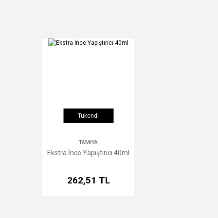
Ürün re
Ürün açı
Ürün bil
Ürün fiy
Bu ürüne
Tükendi
TAMIYA
Ekstra İnce Yapıştırıcı 40ml
262,51 TL