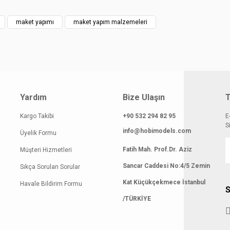
maket yapımı
maket yapım malzemeleri
Yardım
Bize Ulaşın
T
Kargo Takibi
+90 532 294 82 95
E
S
info@hobimodels.com
Üyelik Formu
Fatih Mah. Prof.Dr. Aziz
Müşteri Hizmetleri
Sancar Caddesi No:4/5 Zemin
Sıkça Sorulan Sorular
Kat Küçükçekmece İstanbul
Havale Bildirim Formu
S
/TÜRKİYE