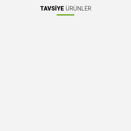
TAVSİYE
ÜRÜNLER
smi kalitesiz, bozuk veya görüntülenemiyor.
Yorum Yaz
klamasında eksik bilgiler bulunuyor.
gilerinde hatalar bulunuyor.
atı diğer sitelerden daha pahalı.
 benzer farklı alternatifler olmalı.
Gönder