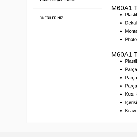
M60A1 Ta
Plasti
ÖNERILERINIZ
Dekal
Monta
Photo
M60A1 Ta
Plast
Parça
Parça
Parçal
Kutu 
İçeris
Kılavu
Bu ürünün fi
iletebilirsini
Görüş ve öne