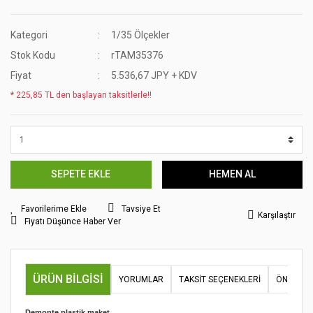
Kategori
1/35 Ölçekler
Stok Kodu
rTAM35376
Fiyat
5.536,67 JPY + KDV
* 225,85 TL den başlayan taksitlerle!!
SEPETE EKLE
HEMEN AL
Tavsiye Et
Karşılaştır
Fiyatı Düşünce Haber Ver
ÜRÜN BILGISI
YORUMLAR
TAKSIT SEÇENEKLERI
ÖNERILER
Demonte plastik maket.