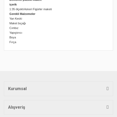
içerik
1:35 ölçekli Askeri Figürler maketi
Gerekli Malzemeler
Yan Keski
Maket bıçağı
Cımbız
Yapıştırıcı
Boya
Fırça
Bu ürünün fiyat bilgisi, resim, ürün açıklamalarında ve diğer
konularda yetersiz gördüğünüz noktaları öneri formunu
Bu ürüne ilk yorumu siz yapın!
kullanarak tarafımıza iletebilirsiniz.
Görüş ve önerileriniz için teşekkür ederiz.
Yorum Yaz
Ürün resmi kalitesiz, bozuk veya görüntülenemiyor.
Ürün açıklamasında eksik bilgiler bulunuyor.
Kurumsal
Ürün bilgilerinde hatalar bulunuyor.
Ürün fiyatı diğer sitelerden daha pahalı.
Bu ürüne benzer farklı alternatifler olmalı.
Alışveriş