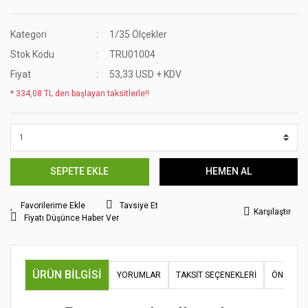
Kategori
1/35 Ölçekler
Stok Kodu
TRU01004
Fiyat
53,33 USD + KDV
* 334,08 TL den başlayan taksitlerle!!
SEPETE EKLE
HEMEN AL
Tavsiye Et
Karşılaştır
Fiyatı Düşünce Haber Ver
ÜRÜN BILGISI
YORUMLAR
TAKSIT SEÇENEKLERI
ÖNERILER