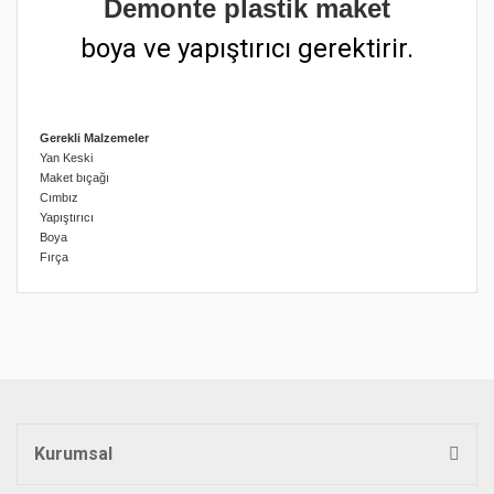
Demonte plastik maket
boya ve yapıştırıcı gerektirir.
Gerekli Malzemeler
Yan Keski
Maket bıçağı
Cımbız
Yapıştırıcı
Boya
Fırça
Bu ürünün fiyat bilgisi, resim, ürün açıklamalarında ve diğer
konularda yetersiz gördüğünüz noktaları öneri formunu
Bu ürüne ilk yorumu siz yapın!
kullanarak tarafımıza iletebilirsiniz.
Görüş ve önerileriniz için teşekkür ederiz.
Yorum Yaz
Ürün resmi kalitesiz, bozuk veya görüntülenemiyor.
Ürün açıklamasında eksik bilgiler bulunuyor.
Kurumsal
Ürün bilgilerinde hatalar bulunuyor.
Ürün fiyatı diğer sitelerden daha pahalı.