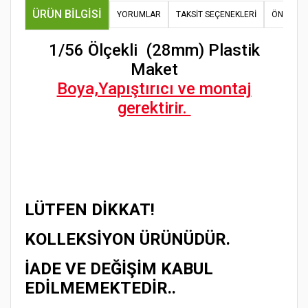
ÜRÜN BILGISI
YORUMLAR
TAKSIT SEÇENEKLERI
ÖNERILER
1/56 Ölçekli (28mm) Plastik
Maket
Boya,Yapıştırıcı ve montaj
gerektirir.
LÜTFEN DİKKAT!
KOLLEKSİYON ÜRÜNÜDÜR.
İADE VE DEĞİŞİM KABUL
EDİLMEMEKTEDİR..