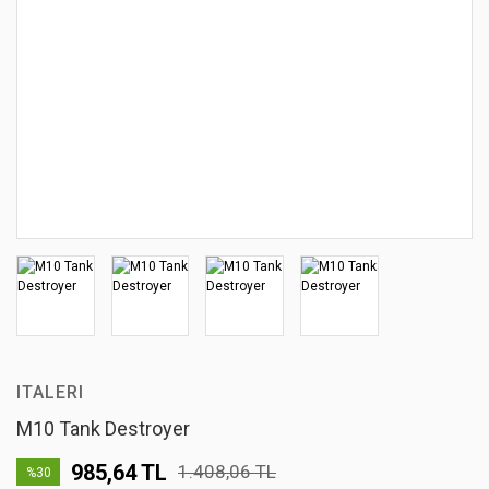
ITALERI
M10 Tank Destroyer
985,64 TL
1.408,06 TL
%30