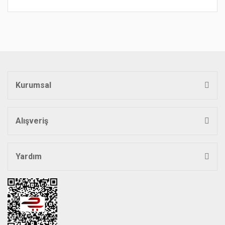
Bu ürünün fiyat bilgisi, resim, ürün açıklamalarında ve diğer
konularda yetersiz gördüğünüz noktaları öneri formunu
Bu ürüne ilk yorumu siz yapın!
kullanarak tarafımıza iletebilirsiniz.
Görüş ve önerileriniz için teşekkür ederiz.
Yorum Yaz
Ürün resmi kalitesiz, bozuk veya görüntülenemiyor.
Ürün açıklamasında eksik bilgiler bulunuyor.
Kurumsal
Ürün bilgilerinde hatalar bulunuyor.
Ürün fiyatı diğer sitelerden daha pahalı.
Bu ürüne benzer farklı alternatifler olmalı.
Alışveriş
Yardım
Gönder