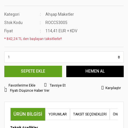
Kategori
Ahşap Maketler
Stok Kodu
ROCC53005
Fiyat
114,41 EUR + KDV
* 842,24 TL den başlayan taksitlerle!!
SEPETE EKLE
HEMEN AL
Tavsiye Et
Karşılaştır
Fiyatı Düşünce Haber Ver
ÜRÜN BILGISI
YORUMLAR
TAKSIT SEÇENEKLERI
ÖNERILER
Teknik özellikler