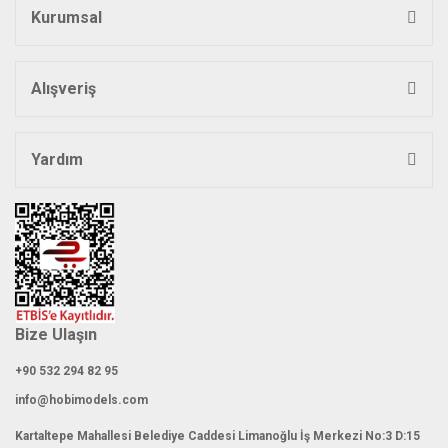
Kurumsal
Ürün bilgilerinde hatalar bulunuyor.
Ürün fiyatı diğer sitelerden daha pahalı.
Bu ürüne benzer farklı alternatifler olmalı.
Alışveriş
Yardım
Gönder
Bize Ulaşın
+90 532 294 82 95
info@hobimodels.com
Kartaltepe Mahallesi Belediye Caddesi Limanoğlu İş Merkezi No:3 D:15