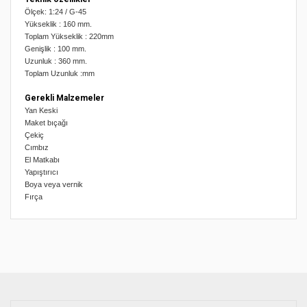
Ölçek: 1:24 / G-45
Yükseklik : 160 mm.
Toplam Yükseklik : 220mm
Genişlik : 100 mm.
Uzunluk : 360 mm.
Toplam Uzunluk :mm
Gerekli Malzemeler
Yan Keski
Maket bıçağı
Çekiç
Cımbız
El Matkabı
Yapıştırıcı
Boya veya vernik
Fırça
Bu ürünün fiyat bilgisi, resim, ürün açıklamalarında ve diğer
konularda yetersiz gördüğünüz noktaları öneri formunu
Bu ürüne ilk yorumu siz yapın!
kullanarak tarafımıza iletebilirsiniz.
Görüş ve önerileriniz için teşekkür ederiz.
Yorum Yaz
Ürün resmi kalitesiz, bozuk veya görüntülenemiyor.
Ürün açıklamasında eksik bilgiler bulunuyor.