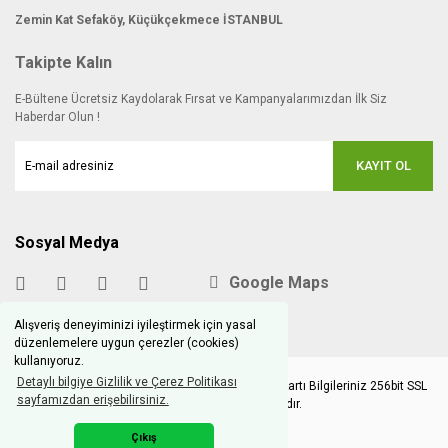
Zemin Kat Sefaköy, Küçükçekmece İSTANBUL
Takipte Kalın
E-Bültene Ücretsiz Kaydolarak Fırsat ve Kampanyalarımızdan İlk Siz
Haberdar Olun !
KAYIT OL
Sosyal Medya
Google Maps
Alışveriş deneyiminizi iyileştirmek için yasal
düzenlemelere uygun çerezler (cookies)
kullanıyoruz.
Detaylı bilgiye Gizlilik ve Çerez Politikası
Copyright © 2020 hobimodels.com | Tüm Kredi Kartı Bilgileriniz 256bit SSL
sayfamızdan erişebilirsiniz.
Sertifikası ile korunmaktadır.
Çıkış