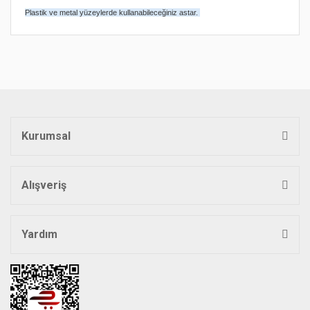
Plastik ve metal yüzeylerde kullanabileceğiniz astar.
Bu ürünün fiyat bilgisi, resim, ürün açıklamalarında ve diğer
konularda yetersiz gördüğünüz noktaları öneri formunu
Bu ürüne ilk yorumu siz yapın!
kullanarak tarafımıza iletebilirsiniz.
Görüş ve önerileriniz için teşekkür ederiz.
Yorum Yaz
Ürün resmi kalitesiz, bozuk veya görüntülenemiyor.
Ürün açıklamasında eksik bilgiler bulunuyor.
Kurumsal
Ürün bilgilerinde hatalar bulunuyor.
Ürün fiyatı diğer sitelerden daha pahalı.
Bu ürüne benzer farklı alternatifler olmalı.
Alışveriş
Yardım
Gönder