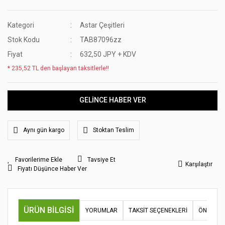
Kategori
Astar Çeşitleri
Stok Kodu
TAB87096zz
Fiyat
632,50 JPY + KDV
* 235,52 TL den başlayan taksitlerle!!
GELİNCE HABER VER
Aynı gün kargo
Stoktan Teslim
Tavsiye Et
Karşılaştır
Fiyatı Düşünce Haber Ver
ÜRÜN BILGISI
YORUMLAR
TAKSIT SEÇENEKLERI
ÖNERILER