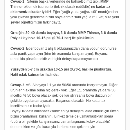
Cevap-1
: Sitenin başka yerlerinde de bahsettiğimiz gibi,
MMP
Thinner
eklemek isterseniz (teknik olarak redüktör)
ne kadar az
eklerseniz o kadar iyidir!
Eğer "yağlı ya da yağsız süt" mantığından
yola çıkmak gerekirse bizim boyalarımız "tam yağlıdır". Evet, size yeni
şeyler öğrettiğimizin farkındayız.
Örneğin: 30-40 damla boyaya, 3-6 damla MMP Thinner, 3-6 damla
Poly ekleyin ve 10-15 psi (0,70-1 bar) ile püskürtün.
Cevap-2
: Eğer boyanız alışık olduğunuzdan daha yoğun görünürse
asla panik yapmayın (bire bir oranında karıştırmayın). Boyanız
rahatlıkla püskürecektir ve hiçbir detayı kapatmayacaktır.
Yüzeyden 5-7 cm uzaktan 10-15 psi (0,70-1 bar) ile püskürtün.
Hafif ıslak katmanlar halinde..
Cevap-3
: ASLA boyayı 1:1 ya da 50/50 oranında karıştırmayın. Diğer
ürünlerin aksine buna hiç gerek yok. Eğer 1:1 oranında ya da % 50
inceltici % 50 boya olacak şekilde karıştırırsanız boya düzgün bir
şekilde uygulanamayacaktır. Başarısız olacaktır. Ne kadar az
inceltirseniz o kadar iyidir.
Boyayı ilk defa kullanacaksanız en iyi deneyimi elde etmek için lütfen
bizim oranlarımızı kullanın. Bir kez temelde uzmanlaştıktan sonra
(doğru bir şekilde karıştırırsanız uzmanlaşmanız kolay olacaktır)
denemekten ve göz kararıyla ilerlemekten çekinmeyin.