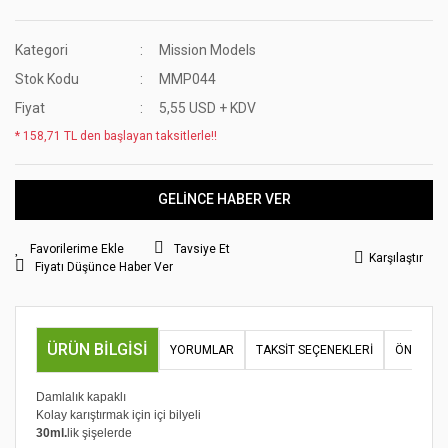
Kategori
Mission Models
Stok Kodu
MMP044
Fiyat
5,55 USD + KDV
* 158,71 TL den başlayan taksitlerle!!
GELİNCE HABER VER
Tavsiye Et
Karşılaştır
Fiyatı Düşünce Haber Ver
ÜRÜN BILGISI
YORUMLAR
TAKSIT SEÇENEKLERI
ÖNERILER
Damlalık kapaklı
Kolay karıştırmak için içi bilyeli
30ml.
lik şişelerde