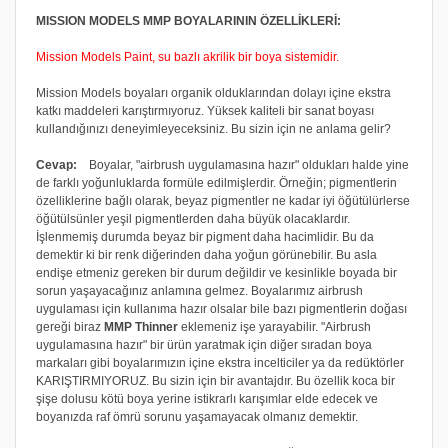
MISSION MODELS MMP BOYALARININ ÖZELLİKLERİ:
Mission Models Paint, su bazlı akrilik bir boya sistemidir.
Mission Models boyaları organik olduklarından dolayı içine ekstra
katkı maddeleri karıştırmıyoruz. Yüksek kaliteli bir sanat boyası
kullandığınızı deneyimleyeceksiniz. Bu sizin için ne anlama gelir?
Cevap:
Boyalar, "airbrush uygulamasına hazır" oldukları halde yine
de farklı yoğunluklarda formüle edilmişlerdir. Örneğin; pigmentlerin
özelliklerine bağlı olarak, beyaz pigmentler ne kadar iyi öğütülürlerse
öğütülsünler yeşil pigmentlerden daha büyük olacaklardır.
İşlenmemiş durumda beyaz bir pigment daha hacimlidir. Bu da
demektir ki bir renk diğerinden daha yoğun görünebilir. Bu asla
endişe etmeniz gereken bir durum değildir ve kesinlikle boyada bir
sorun yaşayacağınız anlamına gelmez. Boyalarımız airbrush
uygulaması için kullanıma hazır olsalar bile bazı pigmentlerin doğası
gereği biraz
MMP Thinner
eklemeniz işe yarayabilir. "Airbrush
uygulamasına hazır" bir ürün yaratmak için diğer sıradan boya
markaları gibi boyalarımızın içine ekstra incelticiler ya da redüktörler
KARIŞTIRMIYORUZ. Bu sizin için bir avantajdır. Bu özellik koca bir
şişe dolusu kötü boya yerine istikrarlı karışımlar elde edecek ve
boyanızda raf ömrü sorunu yaşamayacak olmanız demektir.