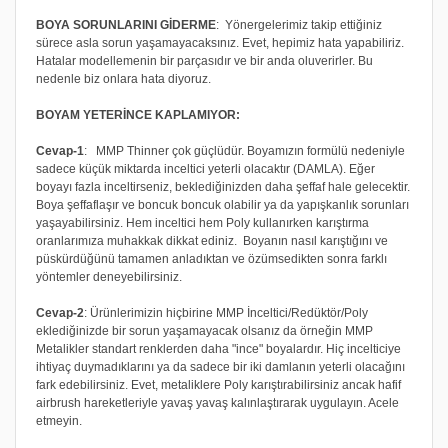
BOYA SORUNLARINI GİDERME
: Yönergelerimiz takip ettiğiniz
sürece asla sorun yaşamayacaksınız. Evet, hepimiz hata yapabiliriz.
Hatalar modellemenin bir parçasıdır ve bir anda oluverirler. Bu
nedenle biz onlara hata diyoruz.
BOYAM YETERİNCE KAPLAMIYOR:
Cevap-1
: MMP Thinner çok güçlüdür. Boyamızın formülü nedeniyle
sadece küçük miktarda inceltici yeterli olacaktır (DAMLA). Eğer
boyayı fazla inceltirseniz, beklediğinizden daha şeffaf hale gelecektir.
Boya şeffaflaşır ve boncuk boncuk olabilir ya da yapışkanlık sorunları
yaşayabilirsiniz. Hem inceltici hem Poly kullanırken karıştırma
oranlarımıza muhakkak dikkat ediniz. Boyanın nasıl karıştığını ve
püskürdüğünü tamamen anladıktan ve özümsedikten sonra farklı
yöntemler deneyebilirsiniz.
Cevap-2
: Ürünlerimizin hiçbirine MMP İnceltici/Redüktör/Poly
eklediğinizde bir sorun yaşamayacak olsanız da örneğin MMP
Metalikler standart renklerden daha "ince" boyalardır. Hiç incelticiye
ihtiyaç duymadıklarını ya da sadece bir iki damlanın yeterli olacağını
fark edebilirsiniz. Evet, metaliklere Poly karıştırabilirsiniz ancak hafif
airbrush hareketleriyle yavaş yavaş kalınlaştırarak uygulayın. Acele
etmeyin.