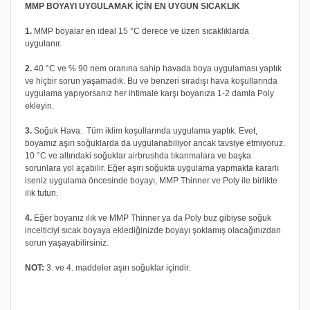
MMP BOYAYI UYGULAMAK İÇİN EN UYGUN SICAKLIK
1.
MMP boyalar en ideal 15 °C derece ve üzeri sıcaklıklarda
uygulanır.
2.
40 °C ve % 90 nem oranına sahip havada boya uygulaması yaptık
ve hiçbir sorun yaşamadık. Bu ve benzeri sıradışı hava koşullarında
uygulama yapıyorsanız her ihtimale karşı boyanıza 1-2 damla Poly
ekleyin.
3.
Soğuk Hava. Tüm iklim koşullarında uygulama yaptık. Evet,
boyamız aşırı soğuklarda da uygulanabiliyor ancak tavsiye etmiyoruz.
10 °C ve altındaki soğuklar airbrushda tıkanmalara ve başka
sorunlara yol açabilir. Eğer aşırı soğukta uygulama yapmakta kararlı
iseniz uygulama öncesinde boyayı, MMP Thinner ve Poly ile birlikte
ılık tutun.
4.
Eğer boyanız ılık ve MMP Thinner ya da Poly buz gibiyse soğuk
incelticiyi sıcak boyaya eklediğinizde boyayı şoklamış olacağınızdan
sorun yaşayabilirsiniz.
NOT:
3. ve 4. maddeler aşırı soğuklar içindir.