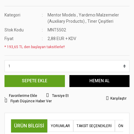
Kategori
Mentor Models
,
Yardımcı Malzemeler
(Auxiliary Products)
,
Tiner Çeşitleri
Stok Kodu
MNT5502
Fiyat
2,88 EUR + KDV
* 193,65 TL den başlayan taksitlerle!!
SEPETE EKLE
HEMEN AL
Tavsiye Et
Karşılaştır
Fiyatı Düşünce Haber Ver
ÜRÜN BILGISI
YORUMLAR
TAKSIT SEÇENEKLERI
ÖNERILER