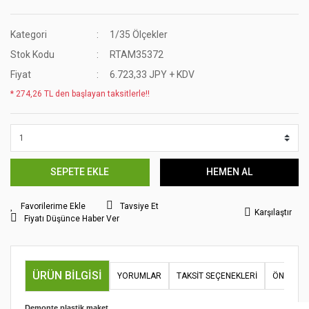
Kategori
1/35 Ölçekler
Stok Kodu
RTAM35372
Fiyat
6.723,33 JPY + KDV
* 274,26 TL den başlayan taksitlerle!!
SEPETE EKLE
HEMEN AL
Tavsiye Et
Karşılaştır
Fiyatı Düşünce Haber Ver
ÜRÜN BILGISI
YORUMLAR
TAKSIT SEÇENEKLERI
ÖNERILER
Demonte plastik maket.