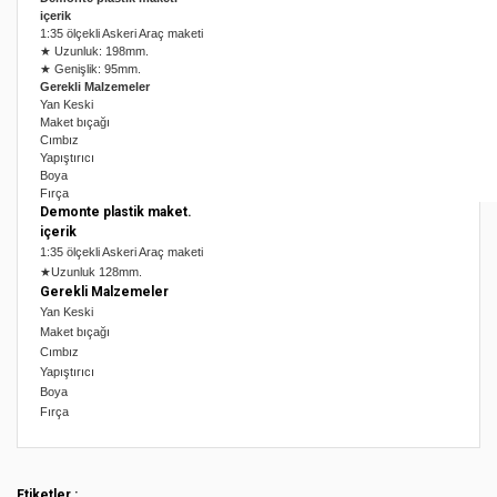
içerik
1:35 ölçekli Askeri Araç maketi
★ Uzunluk: 198mm.
★ Genişlik: 95mm.
Gerekli Malzemeler
Yan Keski
Maket bıçağı
Cımbız
Yapıştırıcı
Boya
Fırça
Demonte plastik maket.
içerik
1:35 ölçekli Askeri Araç maketi
★Uzunluk 128mm.
Gerekli Malzemeler
Yan Keski
Maket bıçağı
Cımbız
Yapıştırıcı
Boya
Fırça
Bu ürünün fiyat bilgisi, resim, ürün açıklamalarında ve diğer
konularda yetersiz gördüğünüz noktaları öneri formunu
Bu ürüne ilk yorumu siz yapın!
kullanarak tarafımıza iletebilirsiniz.
Etiketler :