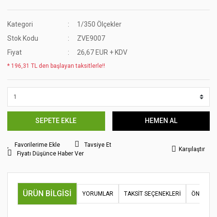
Kategori
1/350 Ölçekler
Stok Kodu
ZVE9007
Fiyat
26,67 EUR + KDV
* 196,31 TL den başlayan taksitlerle!!
SEPETE EKLE
HEMEN AL
Tavsiye Et
Karşılaştır
Fiyatı Düşünce Haber Ver
ÜRÜN BILGISI
YORUMLAR
TAKSIT SEÇENEKLERI
ÖNERILER