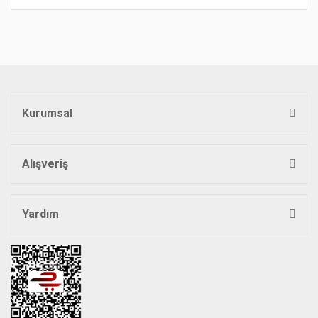
Bu ürünün fiyat bilgisi, resim, ürün açıklamalarında ve diğer
konularda yetersiz gördüğünüz noktaları öneri formunu
Bu ürüne ilk yorumu siz yapın!
kullanarak tarafımıza iletebilirsiniz.
Görüş ve önerileriniz için teşekkür ederiz.
Yorum Yaz
Ürün resmi kalitesiz, bozuk veya görüntülenemiyor.
Ürün açıklamasında eksik bilgiler bulunuyor.
Kurumsal
Ürün bilgilerinde hatalar bulunuyor.
Ürün fiyatı diğer sitelerden daha pahalı.
Bu ürüne benzer farklı alternatifler olmalı.
Alışveriş
Yardım
Gönder