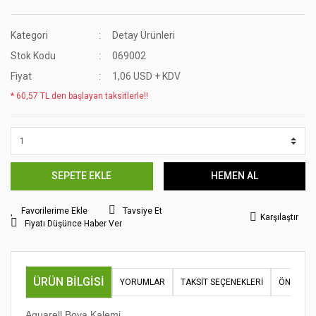
Kategori
Detay Ürünleri
Stok Kodu
069002
Fiyat
1,06 USD + KDV
* 60,57 TL den başlayan taksitlerle!!
SEPETE EKLE
HEMEN AL
Tavsiye Et
Karşılaştır
Fiyatı Düşünce Haber Ver
ÜRÜN BILGISI
YORUMLAR
TAKSIT SEÇENEKLERI
ÖNERILER
Aquarell Boya Kalemi