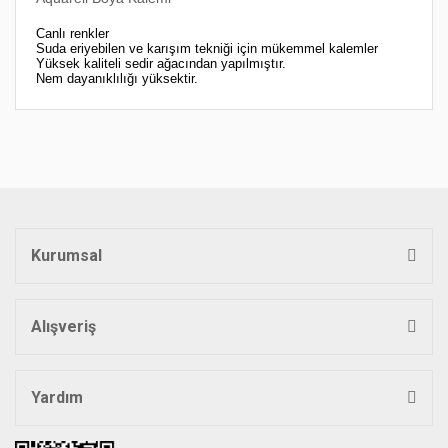
Canlı renkler
Suda eriyebilen ve karışım tekniği için mükemmel kalemler
Yüksek kaliteli sedir ağacından yapılmıştır.
Nem dayanıklılığı yüksektir.
Bu ürünün fiyat bilgisi, resim, ürün açıklamalarında ve diğer
konularda yetersiz gördüğünüz noktaları öneri formunu
Bu ürüne ilk yorumu siz yapın!
kullanarak tarafımıza iletebilirsiniz.
Görüş ve önerileriniz için teşekkür ederiz.
Yorum Yaz
Ürün resmi kalitesiz, bozuk veya görüntülenemiyor.
Ürün açıklamasında eksik bilgiler bulunuyor.
Kurumsal
Ürün bilgilerinde hatalar bulunuyor.
Ürün fiyatı diğer sitelerden daha pahalı.
Bu ürüne benzer farklı alternatifler olmalı.
Alışveriş
Yardım