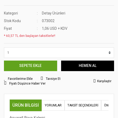
Kategori
Detay Ürünleri
Stok Kodu
073002
Fiyat
1,06 USD + KDV
* 60,57 TL den başlayan taksitlerle!!
SEPETE EKLE
HEMEN AL
Tavsiye Et
Karşılaştır
Fiyatı Düşünce Haber Ver
ÜRÜN BILGISI
YORUMLAR
TAKSIT SEÇENEKLERI
ÖNERILER
Aquarell Boya Kalemi