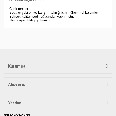
Canlı renkler
Suda eriyebilen ve karışım tekniği için mükemmel kalemler
Yüksek kaliteli sedir ağacından yapılmıştır.
Nem dayanıklılığı yüksektir.
Bu ürünün fiyat bilgisi, resim, ürün açıklamalarında ve diğer
konularda yetersiz gördüğünüz noktaları öneri formunu
Bu ürüne ilk yorumu siz yapın!
kullanarak tarafımıza iletebilirsiniz.
Görüş ve önerileriniz için teşekkür ederiz.
Yorum Yaz
Ürün resmi kalitesiz, bozuk veya görüntülenemiyor.
Ürün açıklamasında eksik bilgiler bulunuyor.
Kurumsal
Ürün bilgilerinde hatalar bulunuyor.
Ürün fiyatı diğer sitelerden daha pahalı.
Bu ürüne benzer farklı alternatifler olmalı.
Alışveriş
Yardım