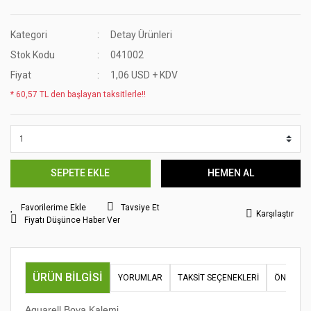
Kategori
Detay Ürünleri
Stok Kodu
041002
Fiyat
1,06 USD + KDV
* 60,57 TL den başlayan taksitlerle!!
SEPETE EKLE
HEMEN AL
Tavsiye Et
Karşılaştır
Fiyatı Düşünce Haber Ver
ÜRÜN BILGISI
YORUMLAR
TAKSIT SEÇENEKLERI
ÖNERILER
Aquarell Boya Kalemi