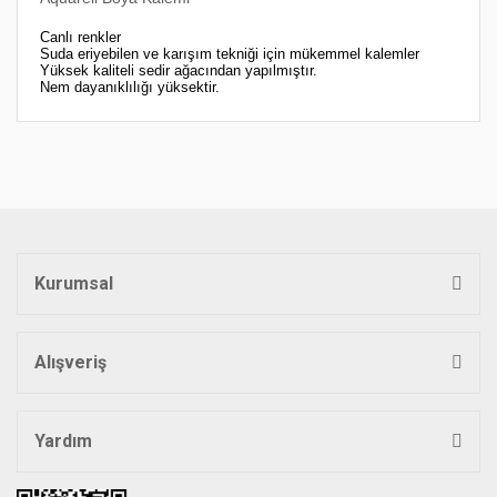
Canlı renkler
Suda eriyebilen ve karışım tekniği için mükemmel kalemler
Yüksek kaliteli sedir ağacından yapılmıştır.
Nem dayanıklılığı yüksektir.
Bu ürünün fiyat bilgisi, resim, ürün açıklamalarında ve diğer
konularda yetersiz gördüğünüz noktaları öneri formunu
Bu ürüne ilk yorumu siz yapın!
kullanarak tarafımıza iletebilirsiniz.
Görüş ve önerileriniz için teşekkür ederiz.
Yorum Yaz
Ürün resmi kalitesiz, bozuk veya görüntülenemiyor.
Ürün açıklamasında eksik bilgiler bulunuyor.
Kurumsal
Ürün bilgilerinde hatalar bulunuyor.
Ürün fiyatı diğer sitelerden daha pahalı.
Bu ürüne benzer farklı alternatifler olmalı.
Alışveriş
Yardım