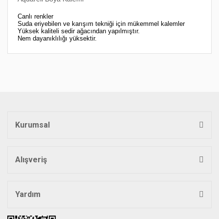
Canlı renkler
Suda eriyebilen ve karışım tekniği için mükemmel kalemler
Yüksek kaliteli sedir ağacından yapılmıştır.
Nem dayanıklılığı yüksektir.
Bu ürünün fiyat bilgisi, resim, ürün açıklamalarında ve diğer
konularda yetersiz gördüğünüz noktaları öneri formunu
Bu ürüne ilk yorumu siz yapın!
kullanarak tarafımıza iletebilirsiniz.
Görüş ve önerileriniz için teşekkür ederiz.
Yorum Yaz
Ürün resmi kalitesiz, bozuk veya görüntülenemiyor.
Ürün açıklamasında eksik bilgiler bulunuyor.
Kurumsal
Ürün bilgilerinde hatalar bulunuyor.
Ürün fiyatı diğer sitelerden daha pahalı.
Bu ürüne benzer farklı alternatifler olmalı.
Alışveriş
Yardım