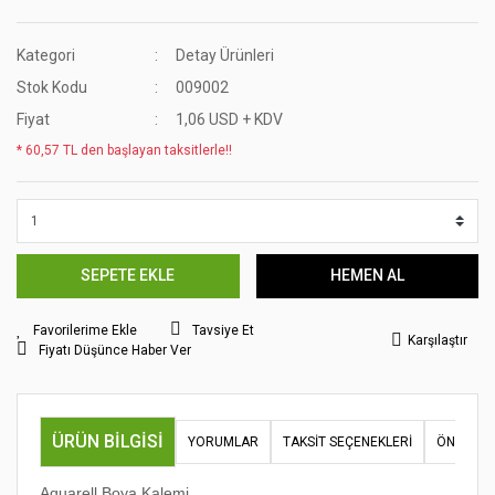
Kategori
Detay Ürünleri
Stok Kodu
009002
Fiyat
1,06 USD + KDV
* 60,57 TL den başlayan taksitlerle!!
SEPETE EKLE
HEMEN AL
Tavsiye Et
Karşılaştır
Fiyatı Düşünce Haber Ver
ÜRÜN BILGISI
YORUMLAR
TAKSIT SEÇENEKLERI
ÖNERILER
Aquarell Boya Kalemi