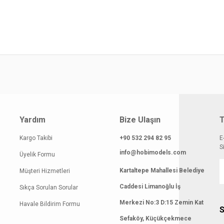
yat bilgisi, resim, ürün açıklamalarında ve diğer konularda yetersiz gördüğünüz
z.
Bu ürüne ilk yorumu siz yapın!
rileriniz için teşekkür ederiz.
smi kalitesiz, bozuk veya görüntülenemiyor.
Yorum Yaz
klamasında eksik bilgiler bulunuyor.
gilerinde hatalar bulunuyor.
atı diğer sitelerden daha pahalı.
 benzer farklı alternatifler olmalı.
Yardım
Bize Ulaşın
T
Kargo Takibi
+90 532 294 82 95
E
S
info@hobimodels.com
Üyelik Formu
Kartaltepe Mahallesi Belediye
Müşteri Hizmetleri
Gönder
Caddesi Limanoğlu İş
Sıkça Sorulan Sorular
Merkezi No:3 D:15 Zemin Kat
Havale Bildirim Formu
S
Sefaköy, Küçükçekmece