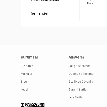
Fırça
Bu ürünün fi
iletebilirsini
ÖNERILERINIZ
Görüş ve öne
Ürün re
Ürün açı
Ürün bil
Ürün fiy
Bu ürüne
Kurumsal
Alışveriş
Biz Kimiz
Satış Sözleşmesi
Markalar
Ödeme ve Teslimat
Blog
Gizlilik ve Güvenlik
İletişim
Garanti Şartları
İade Şartları