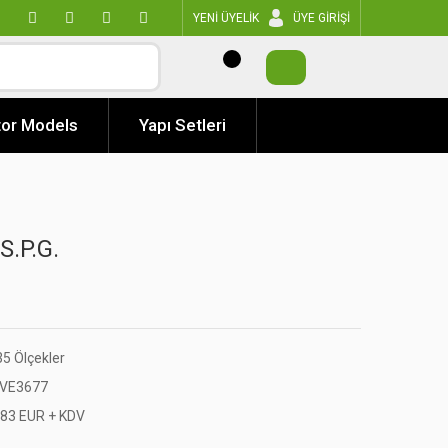
YENİ ÜYELİK
ÜYE GİRİŞİ
or Models
Yapı Setleri
S.P.G.
35 Ölçekler
VE3677
,83 EUR + KDV