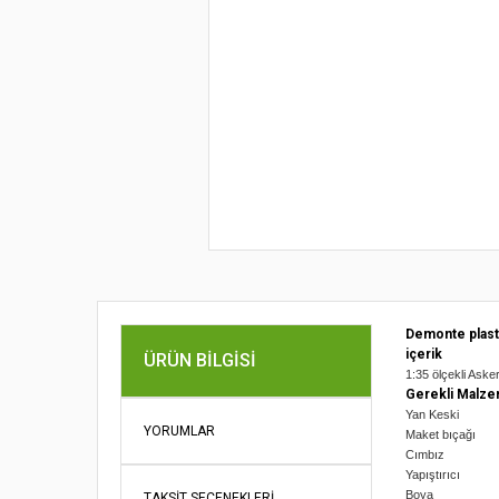
Demonte plast
içerik
ÜRÜN BILGISI
1:35 ölçekli Asker
Gerekli Malze
Yan Keski
YORUMLAR
Maket bıçağı
Cımbız
Yapıştırıcı
Boya
TAKSIT SEÇENEKLERI