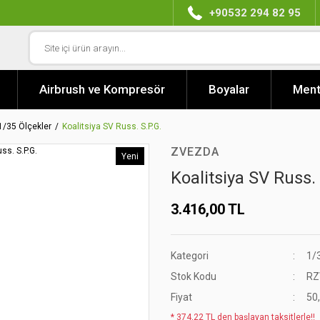
+90532 294 82 95
Airbrush ve Kompresör
Boyalar
Ment
1/35 Ölçekler
Koalitsiya SV Russ. S.P.G.
ZVEZDA
Yeni
Koalitsiya SV Russ. 
3.416,00 TL
Kategori
1/
Stok Kodu
RZ
Fiyat
50
* 374,22 TL den başlayan taksitlerle!!