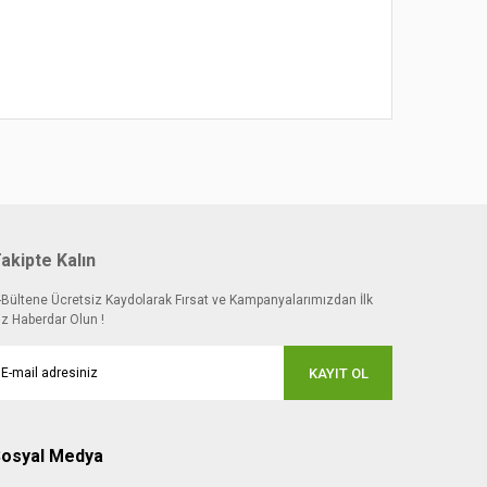
 noktaları öneri formunu kullanarak tarafımıza
akipte Kalın
-Bültene Ücretsiz Kaydolarak Fırsat ve Kampanyalarımızdan İlk
iz Haberdar Olun !
KAYIT OL
osyal Medya