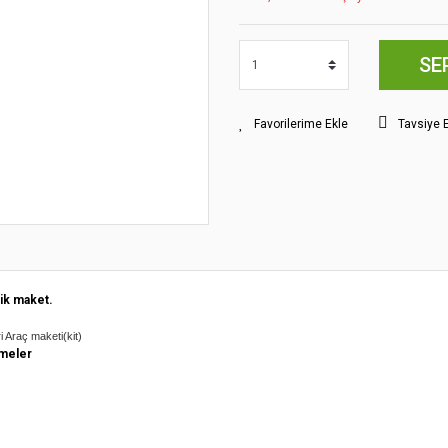
SE
Tavsiye 
ik maket.
i Araç maketi(kit)
meler