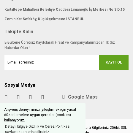
Kartaltepe Mahallesi Belediye Caddesi Limanoğlu İş Merkezi No:3 D:15
Zemin Kat Sefaköy, Küçükçekmece İSTANBUL
Takipte Kalın
E-Bültene Ücretsiz Kaydolarak Fırsat ve Kampanyalarımızdan İlk Siz
Haberdar Olun !
KAYIT OL
Sosyal Medya
Google Maps
Alışveriş deneyiminizi iyileştirmek için yasal
düzenlemelere uygun çerezler (cookies)
kullanıyoruz.
Detaylı bilgiye Gizlilik ve Çerez Politikası
Copyright © 2020 hobimodels.com | Tüm Kredi Kartı Bilgileriniz 256bit SSL
sayfamızdan erişebilirsiniz.
Sertifikası ile korunmaktadır.