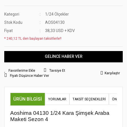
Kategori
1/24 Ölçekler
Stok Kodu
AOS04130
Fiyat
38,33 USD + KDV
* 240,12 TL den başlayan taksitlerle!!
GELİNCE HABER VER
Tavsiye Et
Karşılaştır
Fiyatı Düşünce Haber Ver
ÜRÜN BILGISI
YORUMLAR
TAKSIT SEÇENEKLERI
ÖNERILER
Aoshima 04130 1/24 Kara Şimşek Araba
Maketi Sezon 4