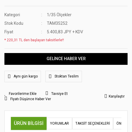
Kategori
1/35 Ölçekler
Stok Kodu
TAM35252
Fiyat
5.400,83 JPY + KDV
* 220,31 TL den başlayan taksitlerle!!
GELİNCE HABER VER
Aynı gün kargo
Stoktan Teslim
Tavsiye Et
Karşılaştır
Fiyatı Düşünce Haber Ver
ÜRÜN BILGISI
YORUMLAR
TAKSIT SEÇENEKLERI
ÖNERILER