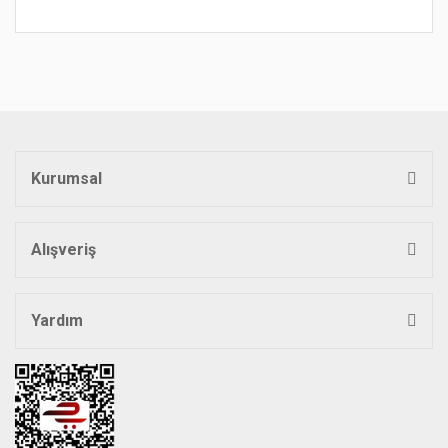
Bu ürünün fiyat bilgisi, resim, ürün açıklamalarında ve diğer
konularda yetersiz gördüğünüz noktaları öneri formunu
Bu ürüne ilk yorumu siz yapın!
kullanarak tarafımıza iletebilirsiniz.
Görüş ve önerileriniz için teşekkür ederiz.
Yorum Yaz
Ürün resmi kalitesiz, bozuk veya görüntülenemiyor.
Ürün açıklamasında eksik bilgiler bulunuyor.
Kurumsal
Ürün bilgilerinde hatalar bulunuyor.
Ürün fiyatı diğer sitelerden daha pahalı.
Bu ürüne benzer farklı alternatifler olmalı.
Alışveriş
Yardım
Gönder