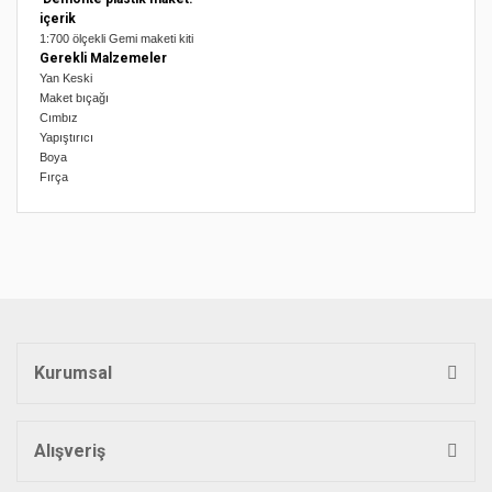
içerik
1:700 ölçekli Gemi maketi kiti
Gerekli Malzemeler
Yan Keski
Maket bıçağı
Cımbız
Yapıştırıcı
Boya
Fırça
Bu ürünün fiyat bilgisi, resim, ürün açıklamalarında ve diğer
konularda yetersiz gördüğünüz noktaları öneri formunu
Bu ürüne ilk yorumu siz yapın!
kullanarak tarafımıza iletebilirsiniz.
Görüş ve önerileriniz için teşekkür ederiz.
Yorum Yaz
Ürün resmi kalitesiz, bozuk veya görüntülenemiyor.
Ürün açıklamasında eksik bilgiler bulunuyor.
Kurumsal
Ürün bilgilerinde hatalar bulunuyor.
Ürün fiyatı diğer sitelerden daha pahalı.
Bu ürüne benzer farklı alternatifler olmalı.
Alışveriş