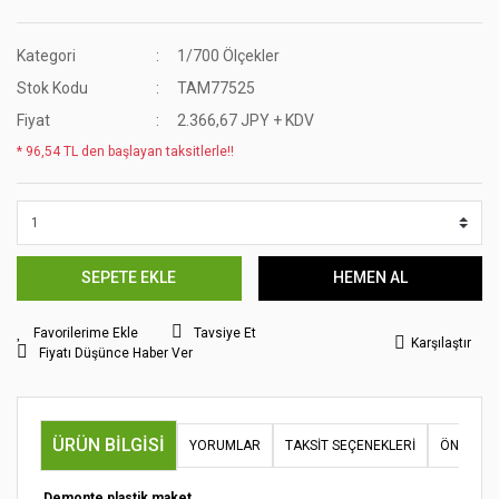
Kategori
1/700 Ölçekler
Stok Kodu
TAM77525
Fiyat
2.366,67 JPY + KDV
* 96,54 TL den başlayan taksitlerle!!
SEPETE EKLE
HEMEN AL
Tavsiye Et
Karşılaştır
Fiyatı Düşünce Haber Ver
ÜRÜN BILGISI
YORUMLAR
TAKSIT SEÇENEKLERI
ÖNERILER
Demonte plastik maket.