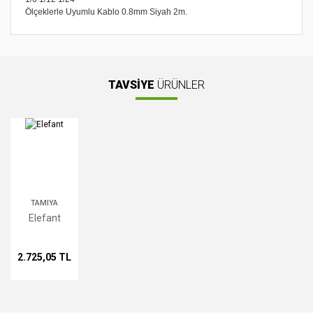
Ölçeklerle Uyumlu Kablo 0.8mm Siyah 2m.
Bu ürünün fiyat bilgisi, resim, ürün açıklamalarında ve diğer
konularda yetersiz gördüğünüz noktaları öneri formunu
Bu ürüne ilk yorumu siz yapın!
kullanarak tarafımıza iletebilirsiniz.
Görüş ve önerileriniz için teşekkür ederiz.
TAVSİYE
ÜRÜNLER
Yorum Yaz
Ürün resmi kalitesiz, bozuk veya görüntülenemiyor.
Ürün açıklamasında eksik bilgiler bulunuyor.
Ürün bilgilerinde hatalar bulunuyor.
Ürün fiyatı diğer sitelerden daha pahalı.
Bu ürüne benzer farklı alternatifler olmalı.
TAMIYA
Elefant
2.725,05 TL
Gönder