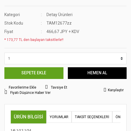
Kategori
Detay Ürünleri
Stok Kodu
TAM12677zz
Fiyat
466,67 JPY + KDV
* 173,77 TL den başlayan taksitlerle!!
SEPETE EKLE
HEMEN AL
Tavsiye Et
Karşılaştır
Fiyatı Düşünce Haber Ver
ÜRÜN BILGISI
YORUMLAR
TAKSIT SEÇENEKLERI
ÖNERILER
1/6 1/12 1/24