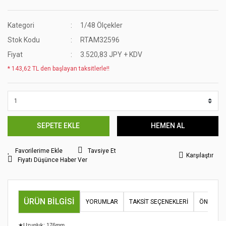
Kategori
1/48 Ölçekler
Stok Kodu
RTAM32596
Fiyat
3.520,83 JPY + KDV
* 143,62 TL den başlayan taksitlerle!!
SEPETE EKLE
HEMEN AL
Tavsiye Et
Karşılaştır
Fiyatı Düşünce Haber Ver
ÜRÜN BILGISI
YORUMLAR
TAKSIT SEÇENEKLERI
ÖNERILER
★Uzunluk: 176mm