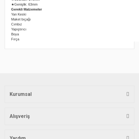
★Genişlik: 63mm
Gerekli Malzemeler
Yan Keski
Maket bıçağı
Cımbız
Yapıştırıcı
Boya
Fırça
Bu ürünün fiyat bilgisi, resim, ürün açıklamalarında ve diğer
konularda yetersiz gördüğünüz noktaları öneri formunu
Bu ürüne ilk yorumu siz yapın!
kullanarak tarafımıza iletebilirsiniz.
Görüş ve önerileriniz için teşekkür ederiz.
Yorum Yaz
Ürün resmi kalitesiz, bozuk veya görüntülenemiyor.
Ürün açıklamasında eksik bilgiler bulunuyor.
Kurumsal
Ürün bilgilerinde hatalar bulunuyor.
Ürün fiyatı diğer sitelerden daha pahalı.
Bu ürüne benzer farklı alternatifler olmalı.
Alışveriş
Yardım