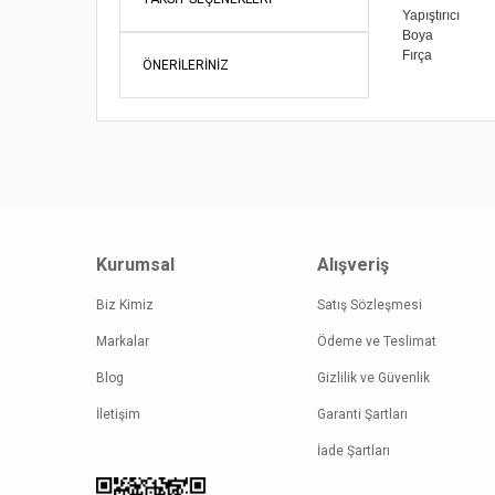
Yapıştırıcı
Boya
Fırça
ÖNERILERINIZ
Bu ürünün fi
iletebilirsini
Görüş ve öne
Ürün re
Ürün açı
Ürün bil
Kurumsal
Alışveriş
Ürün fiy
Bu ürüne
Biz Kimiz
Satış Sözleşmesi
Markalar
Ödeme ve Teslimat
Blog
Gizlilik ve Güvenlik
İletişim
Garanti Şartları
İade Şartları