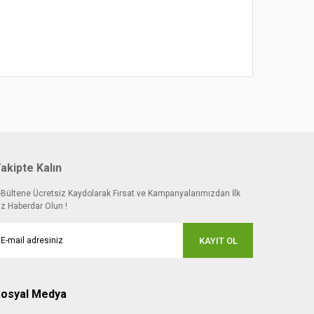
 noktaları öneri formunu kullanarak tarafımıza
akipte Kalın
-Bültene Ücretsiz Kaydolarak Fırsat ve Kampanyalarımızdan İlk
iz Haberdar Olun !
KAYIT OL
osyal Medya