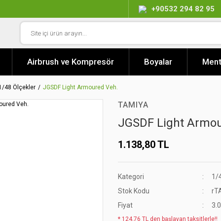
+90532 294 82 95
Airbrush ve Kompresör
Boyalar
Ment
1/48 Ölçekler
JGSDF Light Armoured Veh.
TAMIYA
JGSDF Light Armou
1.138,80 TL
Kategori
1/
Stok Kodu
rT
Fiyat
3.
* 124,76 TL den başlayan taksitlerle!!