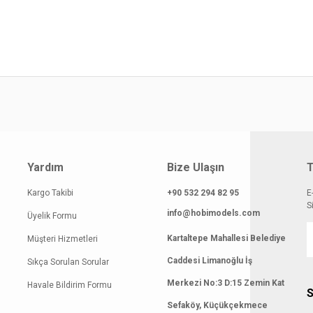
yat bilgisi, resim, ürün açıklamalarında ve diğer konularda yetersiz gördüğünüz
z.
Bu ürüne ilk yorumu siz yapın!
rileriniz için teşekkür ederiz.
smi kalitesiz, bozuk veya görüntülenemiyor.
Yorum Yaz
klamasında eksik bilgiler bulunuyor.
gilerinde hatalar bulunuyor.
Yardım
Bize Ulaşın
T
atı diğer sitelerden daha pahalı.
 benzer farklı alternatifler olmalı.
Kargo Takibi
+90 532 294 82 95
E
S
info@hobimodels.com
Üyelik Formu
Kartaltepe Mahallesi Belediye
Müşteri Hizmetleri
Caddesi Limanoğlu İş
Sıkça Sorulan Sorular
Gönder
Merkezi No:3 D:15 Zemin Kat
Havale Bildirim Formu
S
Sefaköy, Küçükçekmece