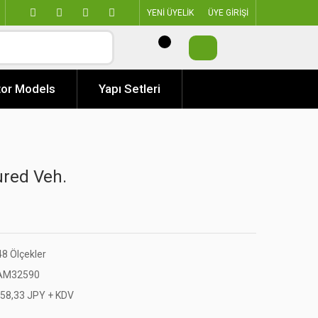
YENİ ÜYELİK
ÜYE GİRİŞİ
or Models
Yapı Setleri
red Veh.
48 Ölçekler
AM32590
058,33 JPY + KDV