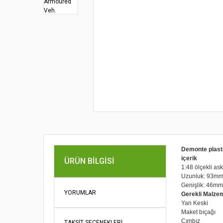
Demonte plast
içerik
ÜRÜN BILGISI
1:48 ölçekli as
Uzunluk: 93m
Genişlik: 46mm
YORUMLAR
Gerekli Malze
Yan Keski
Maket bıçağı
Cımbız
TAKSIT SEÇENEKLERI