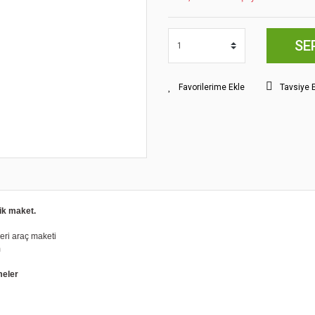
SE
Tavsiye 
ik maket.
keri araç maketi
m
meler