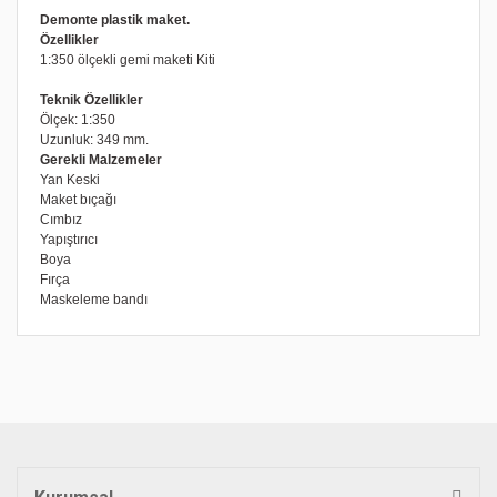
Demonte plastik maket.
Özellikler
1:350 ölçekli gemi maketi Kiti
Teknik Özellikler
Ölçek: 1:350
Uzunluk: 349 mm.
Gerekli Malzemeler
Yan Keski
Maket bıçağı
Cımbız
Yapıştırıcı
Boya
Fırça
Maskeleme bandı
Bu ürünün fiyat bilgisi, resim, ürün açıklamalarında ve diğer
konularda yetersiz gördüğünüz noktaları öneri formunu
Bu ürüne ilk yorumu siz yapın!
kullanarak tarafımıza iletebilirsiniz.
Görüş ve önerileriniz için teşekkür ederiz.
Yorum Yaz
Ürün resmi kalitesiz, bozuk veya görüntülenemiyor.
Ürün açıklamasında eksik bilgiler bulunuyor.