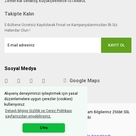
Zemin Kat Sefaköy, Küçükçekmece İSTANBUL
Takipte Kalın
E-Bültene Ücretsiz Kaydolarak Fırsat ve Kampanyalarımızdan İlk Siz
Haberdar Olun !
KAYIT OL
Sosyal Medya
Google Maps
Alışveriş deneyiminizi iyileştirmek için yasal
düzenlemelere uygun çerezler (cookies)
kullanıyoruz.
Detaylı bilgiye Gizlilik ve Çerez Politikası
Copyright © 2020 hobimodels.com | Tüm Kredi Kartı Bilgileriniz 256bit SSL
sayfamızdan erişebilirsiniz.
Sertifikası ile korunmaktadır.
Çıkış
ile