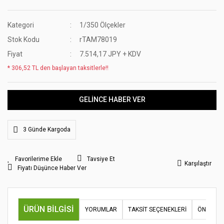
Kategori
1/350 Ölçekler
Stok Kodu
rTAM78019
Fiyat
7.514,17 JPY + KDV
* 306,52 TL den başlayan taksitlerle!!
GELİNCE HABER VER
3 Günde Kargoda
Tavsiye Et
Karşılaştır
Fiyatı Düşünce Haber Ver
ÜRÜN BILGISI
YORUMLAR
TAKSIT SEÇENEKLERI
ÖNERILER