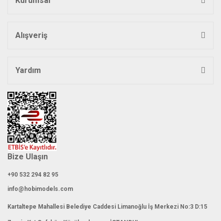
Kurumsal
Ürün bilgilerinde hatalar bulunuyor.
Ürün fiyatı diğer sitelerden daha pahalı.
Bu ürüne benzer farklı alternatifler olmalı.
Alışveriş
Yardım
Gönder
Bize Ulaşın
+90 532 294 82 95
info@hobimodels.com
Kartaltepe Mahallesi Belediye Caddesi Limanoğlu İş Merkezi No:3 D:15