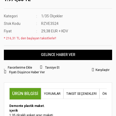
Kategori
1/35 Ölçekler
Stok Kodu
RZVE3524
Fiyat
29,38 EUR + KDV
* 216,31 TL den başlayan taksitlerle!!
GELİNCE HABER VER
Tavsiye Et
Karşılaştır
Fiyatı Düşünce Haber Ver
ÜRÜN BILGISI
YORUMLAR
TAKSIT SEÇENEKLERI
ÖNERILER
Demonte plastik maket.
içerik
1:35 ölçekli askeri araç maketi