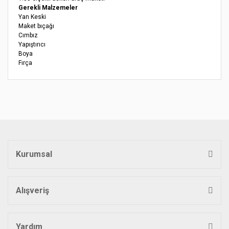
Gerekli Malzemeler
Yan Keski
Maket bıçağı
Cımbız
Yapıştırıcı
Boya
Fırça
Bu ürünün fiyat bilgisi, resim, ürün açıklamalarında ve diğer
konularda yetersiz gördüğünüz noktaları öneri formunu
Bu ürüne ilk yorumu siz yapın!
kullanarak tarafımıza iletebilirsiniz.
Görüş ve önerileriniz için teşekkür ederiz.
Yorum Yaz
Ürün resmi kalitesiz, bozuk veya görüntülenemiyor.
Ürün açıklamasında eksik bilgiler bulunuyor.
Kurumsal
Ürün bilgilerinde hatalar bulunuyor.
Ürün fiyatı diğer sitelerden daha pahalı.
Bu ürüne benzer farklı alternatifler olmalı.
Alışveriş
Yardım