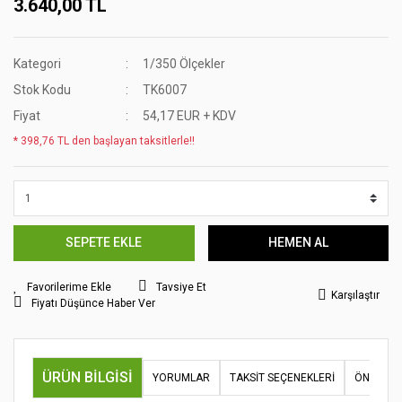
3.640,00 TL
Kategori
1/350 Ölçekler
Stok Kodu
TK6007
Fiyat
54,17 EUR + KDV
* 398,76 TL den başlayan taksitlerle!!
SEPETE EKLE
HEMEN AL
Tavsiye Et
Karşılaştır
Fiyatı Düşünce Haber Ver
ÜRÜN BILGISI
YORUMLAR
TAKSIT SEÇENEKLERI
ÖNERILER