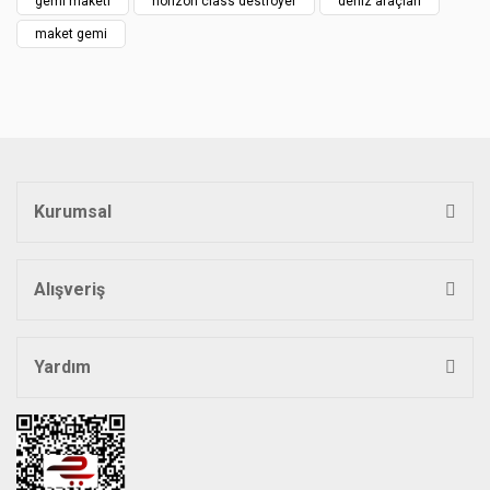
gemi maketi
horizon class destroyer
deniz araçları
maket gemi
Kurumsal
Alışveriş
Yardım