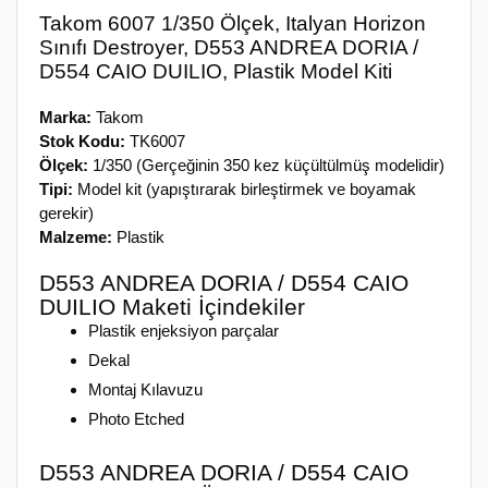
Takom 6007 1/350 Ölçek, Italyan Horizon
Sınıfı Destroyer, D553 ANDREA DORIA /
D554 CAIO DUILIO, Plastik Model Kiti
Marka:
Takom
Stok Kodu:
TK6007
Ölçek:
1/350 (Gerçeğinin 350 kez küçültülmüş modelidir)
Tipi:
Model kit (yapıştırarak birleştirmek ve boyamak
gerekir)
Malzeme:
Plastik
D553 ANDREA DORIA / D554 CAIO
DUILIO Maketi İçindekiler
Plastik enjeksiyon parçalar
Dekal
Montaj Kılavuzu
Photo Etched
D553 ANDREA DORIA / D554 CAIO