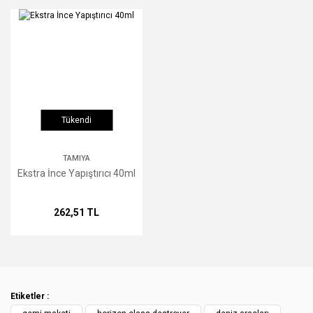
Ürün açıklamasında eksik bilgiler bulunuyor.
Ürün bilgilerinde hatalar bulunuyor.
Ürün fiyatı diğer sitelerden daha pahalı.
Bu ürüne benzer farklı alternatifler olmalı.
Tükendi
TAMIYA
Gönder
Ekstra İnce Yapıştırıcı 40ml
262,51 TL
Etiketler :