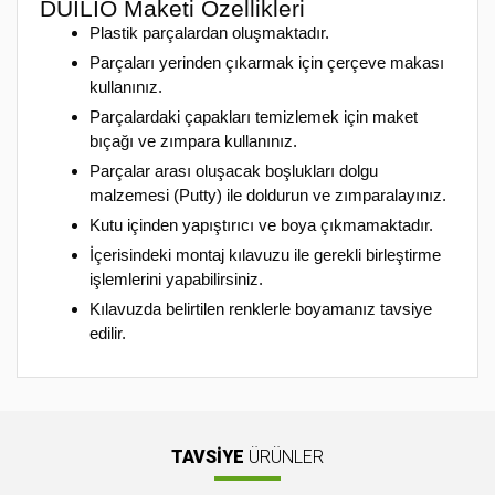
DUILIO Maketi Özellikleri
Plastik parçalardan oluşmaktadır.
Parçaları yerinden çıkarmak için çerçeve makası
kullanınız.
Parçalardaki çapakları temizlemek için maket
bıçağı ve zımpara kullanınız.
Parçalar arası oluşacak boşlukları dolgu
malzemesi (Putty) ile doldurun ve zımparalayınız.
Kutu içinden yapıştırıcı ve boya çıkmamaktadır.
İçerisindeki montaj kılavuzu ile gerekli birleştirme
işlemlerini yapabilirsiniz.
Kılavuzda belirtilen renklerle boyamanız tavsiye
edilir.
Bu ürünün fiyat bilgisi, resim, ürün açıklamalarında ve diğer
konularda yetersiz gördüğünüz noktaları öneri formunu
Bu ürüne ilk yorumu siz yapın!
kullanarak tarafımıza iletebilirsiniz.
Görüş ve önerileriniz için teşekkür ederiz.
TAVSİYE
ÜRÜNLER
Yorum Yaz
Ürün resmi kalitesiz, bozuk veya görüntülenemiyor.