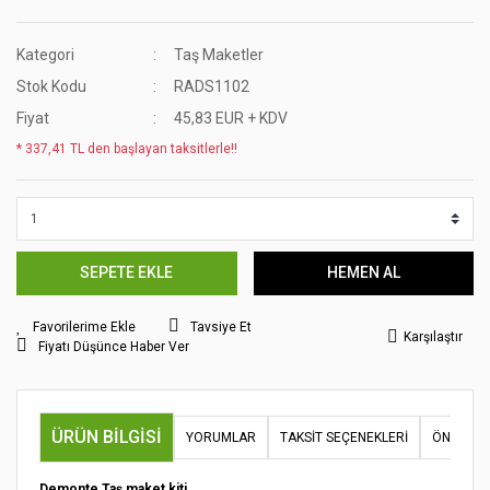
Kategori
Taş Maketler
Stok Kodu
RADS1102
Fiyat
45,83 EUR + KDV
* 337,41 TL den başlayan taksitlerle!!
SEPETE EKLE
HEMEN AL
Tavsiye Et
Karşılaştır
Fiyatı Düşünce Haber Ver
ÜRÜN BILGISI
YORUMLAR
TAKSIT SEÇENEKLERI
ÖNERILER
Demonte Taş maket kiti