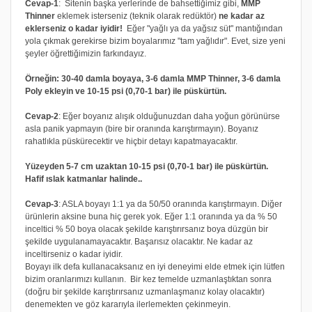
Cevap-1
: Sitenin başka yerlerinde de bahsettiğimiz gibi,
MMP
Thinner
eklemek isterseniz (teknik olarak redüktör)
ne kadar az
eklerseniz o kadar iyidir!
Eğer "yağlı ya da yağsız süt" mantığından
yola çıkmak gerekirse bizim boyalarımız "tam yağlıdır". Evet, size yeni
şeyler öğrettiğimizin farkındayız.
Örneğin: 30-40 damla boyaya, 3-6 damla MMP Thinner, 3-6 damla
Poly ekleyin ve 10-15 psi (0,70-1 bar) ile püskürtün.
Cevap-2
: Eğer boyanız alışık olduğunuzdan daha yoğun görünürse
asla panik yapmayın (bire bir oranında karıştırmayın). Boyanız
rahatlıkla püskürecektir ve hiçbir detayı kapatmayacaktır.
Yüzeyden 5-7 cm uzaktan 10-15 psi (0,70-1 bar) ile püskürtün.
Hafif ıslak katmanlar halinde..
Cevap-3
: ASLA boyayı 1:1 ya da 50/50 oranında karıştırmayın. Diğer
ürünlerin aksine buna hiç gerek yok. Eğer 1:1 oranında ya da % 50
inceltici % 50 boya olacak şekilde karıştırırsanız boya düzgün bir
şekilde uygulanamayacaktır. Başarısız olacaktır. Ne kadar az
inceltirseniz o kadar iyidir.
Boyayı ilk defa kullanacaksanız en iyi deneyimi elde etmek için lütfen
bizim oranlarımızı kullanın. Bir kez temelde uzmanlaştıktan sonra
(doğru bir şekilde karıştırırsanız uzmanlaşmanız kolay olacaktır)
denemekten ve göz kararıyla ilerlemekten çekinmeyin.