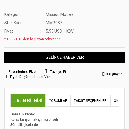
Kategori
Mission Models
Stok Kodu
MMP037
Fiyat
5,55 USD + KDV
* 158,71 TL den başlayan taksitlerle!!
GELİNCE HABER VER
Tavsiye Et
Karşılaştır
Fiyatı Düşünce Haber Ver
ÜRÜN BILGISI
YORUMLAR
TAKSIT SEÇENEKLERI
ÖNERILER
Damlalık kapaklı
Kolay karıştırmak için içi bilyeli
30ml.
lik şişelerde