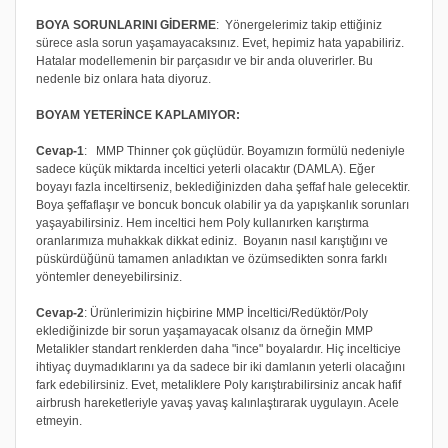
BOYA SORUNLARINI GİDERME
: Yönergelerimiz takip ettiğiniz
sürece asla sorun yaşamayacaksınız. Evet, hepimiz hata yapabiliriz.
Hatalar modellemenin bir parçasıdır ve bir anda oluverirler. Bu
nedenle biz onlara hata diyoruz.
BOYAM YETERİNCE KAPLAMIYOR:
Cevap-1
: MMP Thinner çok güçlüdür. Boyamızın formülü nedeniyle
sadece küçük miktarda inceltici yeterli olacaktır (DAMLA). Eğer
boyayı fazla inceltirseniz, beklediğinizden daha şeffaf hale gelecektir.
Boya şeffaflaşır ve boncuk boncuk olabilir ya da yapışkanlık sorunları
yaşayabilirsiniz. Hem inceltici hem Poly kullanırken karıştırma
oranlarımıza muhakkak dikkat ediniz. Boyanın nasıl karıştığını ve
püskürdüğünü tamamen anladıktan ve özümsedikten sonra farklı
yöntemler deneyebilirsiniz.
Cevap-2
: Ürünlerimizin hiçbirine MMP İnceltici/Redüktör/Poly
eklediğinizde bir sorun yaşamayacak olsanız da örneğin MMP
Metalikler standart renklerden daha "ince" boyalardır. Hiç incelticiye
ihtiyaç duymadıklarını ya da sadece bir iki damlanın yeterli olacağını
fark edebilirsiniz. Evet, metaliklere Poly karıştırabilirsiniz ancak hafif
airbrush hareketleriyle yavaş yavaş kalınlaştırarak uygulayın. Acele
etmeyin.