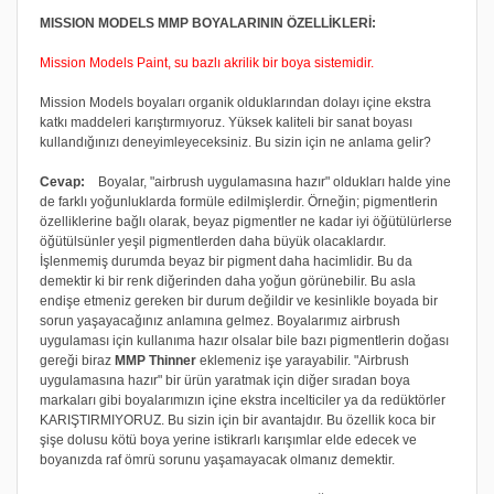
MISSION MODELS MMP BOYALARININ ÖZELLİKLERİ:
Mission Models Paint, su bazlı akrilik bir boya sistemidir.
Mission Models boyaları organik olduklarından dolayı içine ekstra
katkı maddeleri karıştırmıyoruz. Yüksek kaliteli bir sanat boyası
kullandığınızı deneyimleyeceksiniz. Bu sizin için ne anlama gelir?
Cevap:
Boyalar, "airbrush uygulamasına hazır" oldukları halde yine
de farklı yoğunluklarda formüle edilmişlerdir. Örneğin; pigmentlerin
özelliklerine bağlı olarak, beyaz pigmentler ne kadar iyi öğütülürlerse
öğütülsünler yeşil pigmentlerden daha büyük olacaklardır.
İşlenmemiş durumda beyaz bir pigment daha hacimlidir. Bu da
demektir ki bir renk diğerinden daha yoğun görünebilir. Bu asla
endişe etmeniz gereken bir durum değildir ve kesinlikle boyada bir
sorun yaşayacağınız anlamına gelmez. Boyalarımız airbrush
uygulaması için kullanıma hazır olsalar bile bazı pigmentlerin doğası
gereği biraz
MMP Thinner
eklemeniz işe yarayabilir. "Airbrush
uygulamasına hazır" bir ürün yaratmak için diğer sıradan boya
markaları gibi boyalarımızın içine ekstra incelticiler ya da redüktörler
KARIŞTIRMIYORUZ. Bu sizin için bir avantajdır. Bu özellik koca bir
şişe dolusu kötü boya yerine istikrarlı karışımlar elde edecek ve
boyanızda raf ömrü sorunu yaşamayacak olmanız demektir.