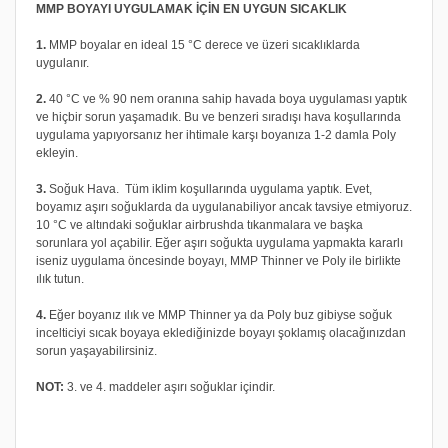
MMP BOYAYI UYGULAMAK İÇİN EN UYGUN SICAKLIK
1.
MMP boyalar en ideal 15 °C derece ve üzeri sıcaklıklarda
uygulanır.
2.
40 °C ve % 90 nem oranına sahip havada boya uygulaması yaptık
ve hiçbir sorun yaşamadık. Bu ve benzeri sıradışı hava koşullarında
uygulama yapıyorsanız her ihtimale karşı boyanıza 1-2 damla Poly
ekleyin.
3.
Soğuk Hava. Tüm iklim koşullarında uygulama yaptık. Evet,
boyamız aşırı soğuklarda da uygulanabiliyor ancak tavsiye etmiyoruz.
10 °C ve altındaki soğuklar airbrushda tıkanmalara ve başka
sorunlara yol açabilir. Eğer aşırı soğukta uygulama yapmakta kararlı
iseniz uygulama öncesinde boyayı, MMP Thinner ve Poly ile birlikte
ılık tutun.
4.
Eğer boyanız ılık ve MMP Thinner ya da Poly buz gibiyse soğuk
incelticiyi sıcak boyaya eklediğinizde boyayı şoklamış olacağınızdan
sorun yaşayabilirsiniz.
NOT:
3. ve 4. maddeler aşırı soğuklar içindir.