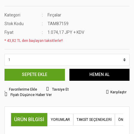
Kategori
Fırçalar
Stok Kodu
TAM87159
Fiyat
1.074,17 JPY + KDV
* 43,82 TL den başlayan taksitlerle!!
SEPETE EKLE
HEMEN AL
Tavsiye Et
Karşılaştır
Fiyatı Düşünce Haber Ver
ÜRÜN BILGISI
YORUMLAR
TAKSIT SEÇENEKLERI
ÖNERILER