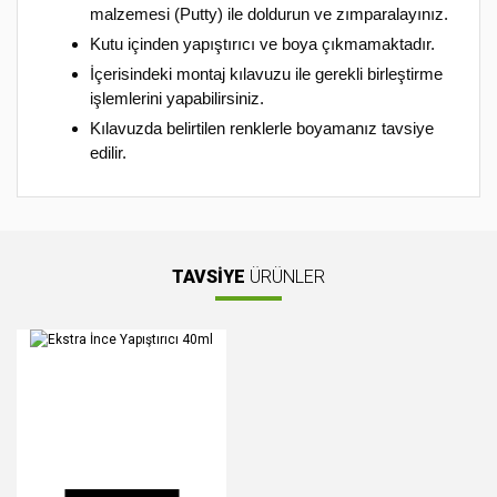
malzemesi (Putty) ile doldurun ve zımparalayınız.
Kutu içinden yapıştırıcı ve boya çıkmamaktadır.
İçerisindeki montaj kılavuzu ile gerekli birleştirme
işlemlerini yapabilirsiniz.
Kılavuzda belirtilen renklerle boyamanız tavsiye
edilir.
Bu ürünün fiyat bilgisi, resim, ürün açıklamalarında ve diğer
konularda yetersiz gördüğünüz noktaları öneri formunu
Bu ürüne ilk yorumu siz yapın!
kullanarak tarafımıza iletebilirsiniz.
Görüş ve önerileriniz için teşekkür ederiz.
TAVSİYE
ÜRÜNLER
Yorum Yaz
Ürün resmi kalitesiz, bozuk veya görüntülenemiyor.
Ürün açıklamasında eksik bilgiler bulunuyor.
Ürün bilgilerinde hatalar bulunuyor.
Ürün fiyatı diğer sitelerden daha pahalı.
Bu ürüne benzer farklı alternatifler olmalı.