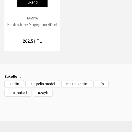
Tükendi
TAMIYA
Gönder
Ekstra İnce Yapıştırıcı 40ml
262,51 TL
Etiketler :
zeplin
zeppelin model
maket zeplin
ufo
ufo maketi
uzaylı