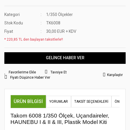
Kategori
1/350 Ölçekler
Stok Kodu
TK6008
Fiyat
30,00 EUR + KDV
* 220,85 TL den başlayan taksitlerle!!
GELİNCE HABER VER
Tavsiye Et
Karşılaştır
Fiyatı Düşünce Haber Ver
ÜRÜN BILGISI
YORUMLAR
TAKSIT SEÇENEKLERI
ÖNERILER
Takom 6008 1/350 Ölçek, Uçandaireler,
HAUNEBU I & II & III, Plastik Model Kiti