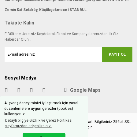
Zemin Kat Sefaköy, Küçükçekmece İSTANBUL
Takipte Kalın
E-Bültene Ücretsiz Kaydolarak Fırsat ve Kampanyalarımızdan İlk Siz
Haberdar Olun !
KAYIT OL
Sosyal Medya
Google Maps
Alışveriş deneyiminizi iyileştirmek için yasal
düzenlemelere uygun çerezler (cookies)
kullanıyoruz.
Detaylı bilgiye Gizlilik ve Çerez Politikası
Copyright © 2020 hobimodels.com | Tüm Kredi Kartı Bilgileriniz 256bit SSL
sayfamızdan erişebilirsiniz.
Sertifikası ile korunmaktadır.