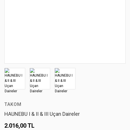
TAKOM
HAUNEBU I & II & III Uçan Daireler
2.016,00 TL