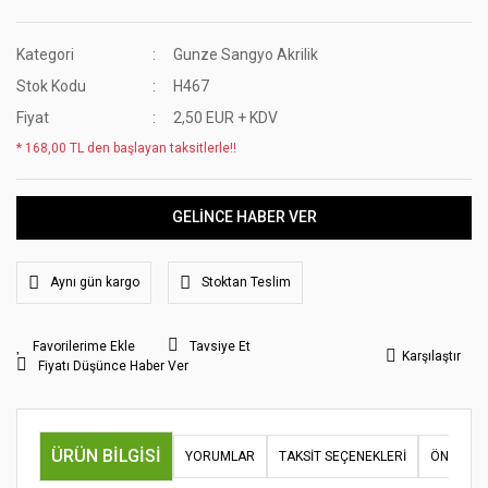
Kategori
Gunze Sangyo Akrilik
Stok Kodu
H467
Fiyat
2,50 EUR + KDV
* 168,00 TL den başlayan taksitlerle!!
GELİNCE HABER VER
Aynı gün kargo
Stoktan Teslim
Tavsiye Et
Karşılaştır
Fiyatı Düşünce Haber Ver
ÜRÜN BILGISI
YORUMLAR
TAKSIT SEÇENEKLERI
ÖNERILER