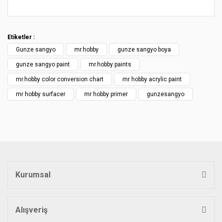
Bu ürünün fiyat bilgisi, resim, ürün açıklamalarında ve diğer
konularda yetersiz gördüğünüz noktaları öneri formunu
Bu ürüne ilk yorumu siz yapın!
kullanarak tarafımıza iletebilirsiniz.
Etiketler :
Görüş ve önerileriniz için teşekkür ederiz.
Gunze sangyo
mr.hobby
gunze sangyo boya
Yorum Yaz
Ürün resmi kalitesiz, bozuk veya görüntülenemiyor.
gunze sangyo paint
mr.hobby paints
Ürün açıklamasında eksik bilgiler bulunuyor.
mr.hobby color conversion chart
mr hobby acrylic paint
Ürün bilgilerinde hatalar bulunuyor.
mr hobby surfacer
mr hobby primer
gunzesangyo
Ürün fiyatı diğer sitelerden daha pahalı.
Bu ürüne benzer farklı alternatifler olmalı.
Kurumsal
Gönder
Alışveriş