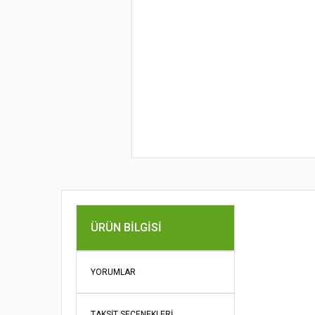
Bu ürünün fi
ÜRÜN BILGISI
iletebilirsini
Görüş ve öne
YORUMLAR
Ürün re
Ürün açı
TAKSIT SEÇENEKLERI
Ürün bil