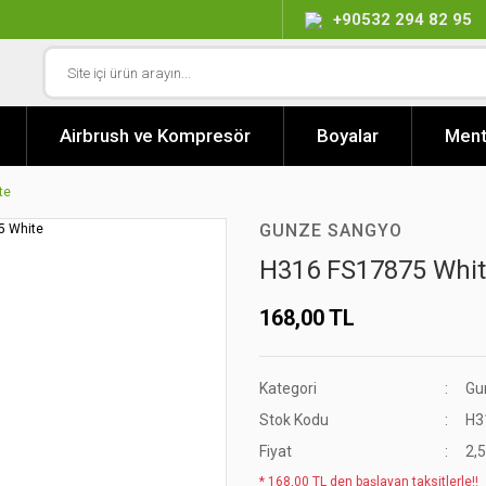
+90532 294 82 95
Airbrush ve Kompresör
Boyalar
Ment
te
GUNZE SANGYO
H316 FS17875 Whi
168,00 TL
Kategori
Gu
Stok Kodu
H3
Fiyat
2,
* 168,00 TL den başlayan taksitlerle!!