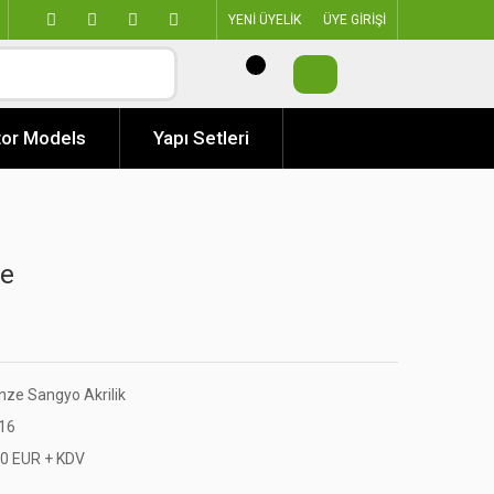
YENİ ÜYELİK
ÜYE GİRİŞİ
or Models
Yapı Setleri
te
nze Sangyo Akrilik
16
50 EUR + KDV