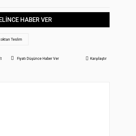
ELİNCE HABER VER
toktan Teslim
Et
Fiyatı Düşünce Haber Ver
Karşılaştır
 noktaları öneri formunu kullanarak tarafımıza