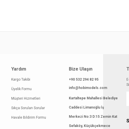
atı diğer sitelerden daha pahalı.
 benzer farklı alternatifler olmalı.
Gönder
Yardım
Bize Ulaşın
T
Kargo Takibi
+90 532 294 82 95
E
S
info@hobimodels.com
Üyelik Formu
Kartaltepe Mahallesi Belediye
Müşteri Hizmetleri
Caddesi Limanoğlu İş
Sıkça Sorulan Sorular
Merkezi No:3 D:15 Zemin Kat
Havale Bildirim Formu
S
Sefaköy, Küçükçekmece