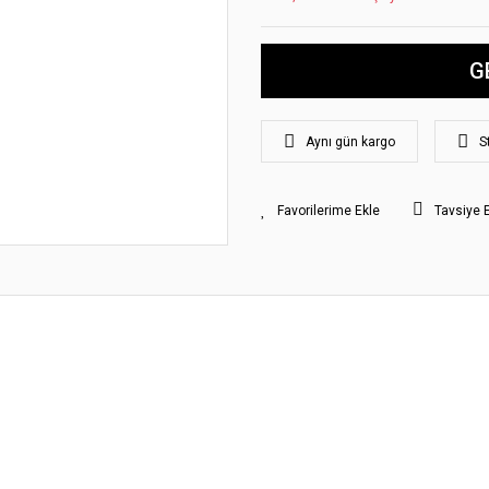
G
Aynı gün kargo
S
Tavsiye 
yat bilgisi, resim, ürün açıklamalarında ve diğer konularda yetersiz gördüğünüz
z.
Bu ürüne ilk yorumu siz yapın!
rileriniz için teşekkür ederiz.
smi kalitesiz, bozuk veya görüntülenemiyor.
Yorum Yaz
klamasında eksik bilgiler bulunuyor.
gilerinde hatalar bulunuyor.