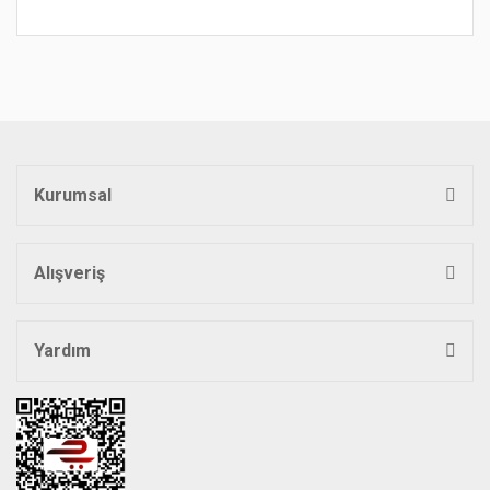
Bu ürünün fiyat bilgisi, resim, ürün açıklamalarında ve diğer
konularda yetersiz gördüğünüz noktaları öneri formunu
Bu ürüne ilk yorumu siz yapın!
kullanarak tarafımıza iletebilirsiniz.
Görüş ve önerileriniz için teşekkür ederiz.
Yorum Yaz
Ürün resmi kalitesiz, bozuk veya görüntülenemiyor.
Ürün açıklamasında eksik bilgiler bulunuyor.
Kurumsal
Ürün bilgilerinde hatalar bulunuyor.
Ürün fiyatı diğer sitelerden daha pahalı.
Bu ürüne benzer farklı alternatifler olmalı.
Alışveriş
Yardım
Gönder