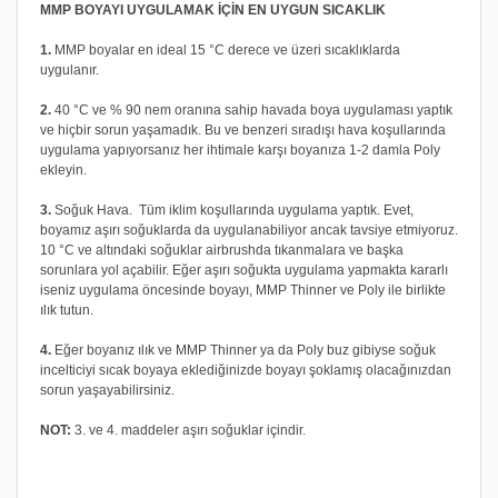
MMP BOYAYI UYGULAMAK İÇİN EN UYGUN SICAKLIK
1.
MMP boyalar en ideal 15 °C derece ve üzeri sıcaklıklarda
uygulanır.
2.
40 °C ve % 90 nem oranına sahip havada boya uygulaması yaptık
ve hiçbir sorun yaşamadık. Bu ve benzeri sıradışı hava koşullarında
uygulama yapıyorsanız her ihtimale karşı boyanıza 1-2 damla Poly
ekleyin.
3.
Soğuk Hava. Tüm iklim koşullarında uygulama yaptık. Evet,
boyamız aşırı soğuklarda da uygulanabiliyor ancak tavsiye etmiyoruz.
10 °C ve altındaki soğuklar airbrushda tıkanmalara ve başka
sorunlara yol açabilir. Eğer aşırı soğukta uygulama yapmakta kararlı
iseniz uygulama öncesinde boyayı, MMP Thinner ve Poly ile birlikte
ılık tutun.
4.
Eğer boyanız ılık ve MMP Thinner ya da Poly buz gibiyse soğuk
incelticiyi sıcak boyaya eklediğinizde boyayı şoklamış olacağınızdan
sorun yaşayabilirsiniz.
NOT:
3. ve 4. maddeler aşırı soğuklar içindir.