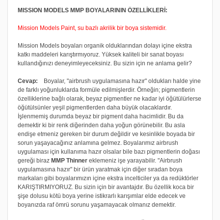
MISSION MODELS MMP BOYALARININ ÖZELLİKLERİ:
Mission Models Paint, su bazlı akrilik bir boya sistemidir.
Mission Models boyaları organik olduklarından dolayı içine ekstra
katkı maddeleri karıştırmıyoruz. Yüksek kaliteli bir sanat boyası
kullandığınızı deneyimleyeceksiniz. Bu sizin için ne anlama gelir?
Cevap:
Boyalar, "airbrush uygulamasına hazır" oldukları halde yine
de farklı yoğunluklarda formüle edilmişlerdir. Örneğin; pigmentlerin
özelliklerine bağlı olarak, beyaz pigmentler ne kadar iyi öğütülürlerse
öğütülsünler yeşil pigmentlerden daha büyük olacaklardır.
İşlenmemiş durumda beyaz bir pigment daha hacimlidir. Bu da
demektir ki bir renk diğerinden daha yoğun görünebilir. Bu asla
endişe etmeniz gereken bir durum değildir ve kesinlikle boyada bir
sorun yaşayacağınız anlamına gelmez. Boyalarımız airbrush
uygulaması için kullanıma hazır olsalar bile bazı pigmentlerin doğası
gereği biraz
MMP Thinner
eklemeniz işe yarayabilir. "Airbrush
uygulamasına hazır" bir ürün yaratmak için diğer sıradan boya
markaları gibi boyalarımızın içine ekstra incelticiler ya da redüktörler
KARIŞTIRMIYORUZ. Bu sizin için bir avantajdır. Bu özellik koca bir
şişe dolusu kötü boya yerine istikrarlı karışımlar elde edecek ve
boyanızda raf ömrü sorunu yaşamayacak olmanız demektir.