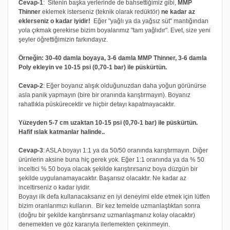
Cevap-1
: Sitenin başka yerlerinde de bahsettiğimiz gibi,
MMP
Thinner
eklemek isterseniz (teknik olarak redüktör)
ne kadar az
eklerseniz o kadar iyidir!
Eğer "yağlı ya da yağsız süt" mantığından
yola çıkmak gerekirse bizim boyalarımız "tam yağlıdır". Evet, size yeni
şeyler öğrettiğimizin farkındayız.
Örneğin: 30-40 damla boyaya, 3-6 damla MMP Thinner, 3-6 damla
Poly ekleyin ve 10-15 psi (0,70-1 bar) ile püskürtün.
Cevap-2
: Eğer boyanız alışık olduğunuzdan daha yoğun görünürse
asla panik yapmayın (bire bir oranında karıştırmayın). Boyanız
rahatlıkla püskürecektir ve hiçbir detayı kapatmayacaktır.
Yüzeyden 5-7 cm uzaktan 10-15 psi (0,70-1 bar) ile püskürtün.
Hafif ıslak katmanlar halinde..
Cevap-3
: ASLA boyayı 1:1 ya da 50/50 oranında karıştırmayın. Diğer
ürünlerin aksine buna hiç gerek yok. Eğer 1:1 oranında ya da % 50
inceltici % 50 boya olacak şekilde karıştırırsanız boya düzgün bir
şekilde uygulanamayacaktır. Başarısız olacaktır. Ne kadar az
inceltirseniz o kadar iyidir.
Boyayı ilk defa kullanacaksanız en iyi deneyimi elde etmek için lütfen
bizim oranlarımızı kullanın. Bir kez temelde uzmanlaştıktan sonra
(doğru bir şekilde karıştırırsanız uzmanlaşmanız kolay olacaktır)
denemekten ve göz kararıyla ilerlemekten çekinmeyin.