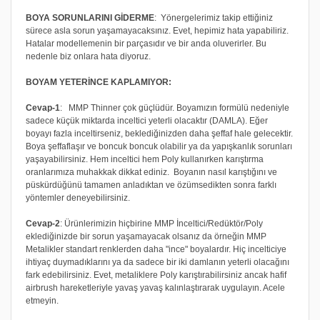
BOYA SORUNLARINI GİDERME
: Yönergelerimiz takip ettiğiniz
sürece asla sorun yaşamayacaksınız. Evet, hepimiz hata yapabiliriz.
Hatalar modellemenin bir parçasıdır ve bir anda oluverirler. Bu
nedenle biz onlara hata diyoruz.
BOYAM YETERİNCE KAPLAMIYOR:
Cevap-1
: MMP Thinner çok güçlüdür. Boyamızın formülü nedeniyle
sadece küçük miktarda inceltici yeterli olacaktır (DAMLA). Eğer
boyayı fazla inceltirseniz, beklediğinizden daha şeffaf hale gelecektir.
Boya şeffaflaşır ve boncuk boncuk olabilir ya da yapışkanlık sorunları
yaşayabilirsiniz. Hem inceltici hem Poly kullanırken karıştırma
oranlarımıza muhakkak dikkat ediniz. Boyanın nasıl karıştığını ve
püskürdüğünü tamamen anladıktan ve özümsedikten sonra farklı
yöntemler deneyebilirsiniz.
Cevap-2
: Ürünlerimizin hiçbirine MMP İnceltici/Redüktör/Poly
eklediğinizde bir sorun yaşamayacak olsanız da örneğin MMP
Metalikler standart renklerden daha "ince" boyalardır. Hiç incelticiye
ihtiyaç duymadıklarını ya da sadece bir iki damlanın yeterli olacağını
fark edebilirsiniz. Evet, metaliklere Poly karıştırabilirsiniz ancak hafif
airbrush hareketleriyle yavaş yavaş kalınlaştırarak uygulayın. Acele
etmeyin.