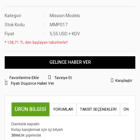
Kategori
Mission Models
Stok Kodu
MMP017
Fiyat
5,55 USD + KDV
* 158,71 TL den başlayan taksitlerle!!
GELİNCE HABER VER
Tavsiye Et
Karşılaştır
Fiyatı Düşünce Haber Ver
ÜRÜN BILGISI
YORUMLAR
TAKSIT SEÇENEKLERI
ÖNERILER
Damlalık kapaklı
Kolay karıştırmak için içi bilyeli
30ml.
lik şişelerde