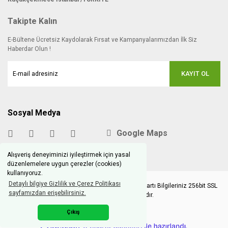
Takipte Kalın
E-Bültene Ücretsiz Kaydolarak Fırsat ve Kampanyalarımızdan İlk Siz
Haberdar Olun !
KAYIT OL
Sosyal Medya
Google Maps
Alışveriş deneyiminizi iyileştirmek için yasal
düzenlemelere uygun çerezler (cookies)
kullanıyoruz.
Detaylı bilgiye Gizlilik ve Çerez Politikası
Copyright © 2020 hobimodels.com | Tüm Kredi Kartı Bilgileriniz 256bit SSL
sayfamızdan erişebilirsiniz.
Sertifikası ile korunmaktadır.
Çıkış
ile
ideasoft
e-