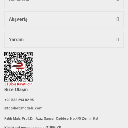
Ürün bilgilerinde hatalar bulunuyor.
Ürün fiyatı diğer sitelerden daha pahalı.
Bu ürüne benzer farklı alternatifler olmalı.
Alışveriş
Yardım
Gönder
Bize Ulaşın
+90 532 294 82 95
info@hobimodels.com
Fatih Mah. Prof.Dr. Aziz Sancar Caddesi No:4/5 Zemin Kat
Küçükçekmece İstanbul /TÜRKİYE