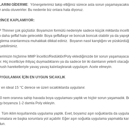
ARINI GİDERME
: Yönergelerimiz takip ettiğiniz sürece asla sorun yaşamayacaksı
r anda oluverirler. Bu nedenle biz onlara hata diyoruz.
İNCE KAPLAMIYOR:
Thinner çok güçlüdür. Boyamızın formülü nedeniyle sadece küçük miktarda inceltici 
 daha şeffaf hale gelecektir. Boya şeffaflaşır ve boncuk boncuk olabilir ya da yapışk
ıştırma oranlarımıza muhakkak dikkat ediniz. Boyanın nasıl karıştığını ve püskürd
ebilirsiniz.
lerimizin hiçbirine MMP İnceltici/Redüktör/Poly eklediğinizde bir sorun yaşamayac
r. Hiç incelticiye ihtiyaç duymadıklarını ya da sadece bir iki damlanın yeterli olacağını
brush hareketleriyle yavaş yavaş kalınlaştırarak uygulayın. Acele etmeyin.
UYGULAMAK İÇİN EN UYGUN SICAKLIK
n ideal 15 °C derece ve üzeri sıcaklıklarda uygulanır.
 nem oranına sahip havada boya uygulaması yaptık ve hiçbir sorun yaşamadık. Bu
rşı boyanıza 1-2 damla Poly ekleyin.
üm iklim koşullarında uygulama yaptık. Evet, boyamız aşırı soğuklarda da uygulana
nmalara ve başka sorunlara yol açabilir. Eğer aşırı soğukta uygulama yapmakta ka
utun.