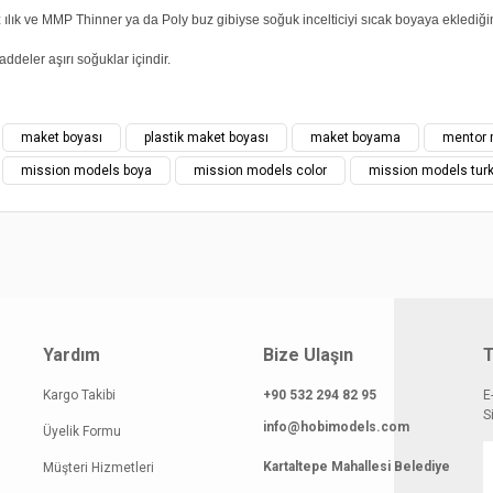
ılık ve MMP Thinner ya da Poly buz gibiyse soğuk incelticiyi sıcak boyaya eklediği
addeler aşırı soğuklar içindir.
yat bilgisi, resim, ürün açıklamalarında ve diğer konularda yetersiz gördüğünüz
maket boyası
plastik maket boyası
maket boyama
mentor 
z.
Bu ürüne ilk yorumu siz yapın!
mission models boya
mission models color
mission models turk
rileriniz için teşekkür ederiz.
smi kalitesiz, bozuk veya görüntülenemiyor.
Yorum Yaz
klamasında eksik bilgiler bulunuyor.
gilerinde hatalar bulunuyor.
atı diğer sitelerden daha pahalı.
Yardım
Bize Ulaşın
T
 benzer farklı alternatifler olmalı.
Kargo Takibi
+90 532 294 82 95
E
S
info@hobimodels.com
Üyelik Formu
Kartaltepe Mahallesi Belediye
Müşteri Hizmetleri