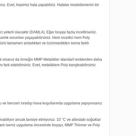
nız. Evet, hepimiz hata yapabiliriz. Hatalar modellemenin bir
yeterli olacaktır (DAMLA). Eğer boyayı fazla inceltirseniz,
anlık sorunları yaşayabilirsiniz. Hem inceltici hem Poly
üğünü tamamen anladıktan ve özümsedikten sonra farklı
ak olsanız da örneğin MMP Metalikler standart renklerden daha
 fark edebilirsiniz. Evet, metaliklere Poly karıştırabilirsiniz
 ve benzeri sıradışı hava koşullarında uygulama yapıyorsanız
biliyor ancak tavsiye etmiyoruz. 10 °C ve altındaki soğuklar
rarlı iseniz uygulama öncesinde boyayı, MMP Thinner ve Poly