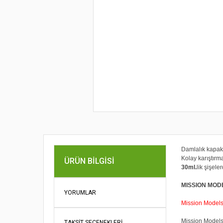
Damlalık kapak
Kolay karıştırmak
ÜRÜN BILGISI
30ml.
lik şişel
MISSION MOD
YORUMLAR
Mission Models P
Mission Models 
TAKSIT SEÇENEKLERI