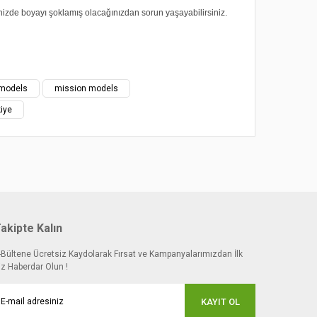
nizde boyayı şoklamış olacağınızdan sorun yaşayabilirsiniz.
 noktaları öneri formunu kullanarak tarafımıza
models
mission models
iye
akipte Kalın
-Bültene Ücretsiz Kaydolarak Fırsat ve Kampanyalarımızdan İlk
iz Haberdar Olun !
KAYIT OL