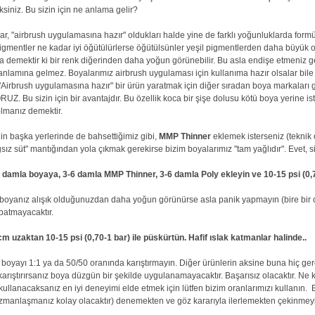
iniz. Bu sizin için ne anlama gelir?
 "airbrush uygulamasına hazır" oldukları halde yine de farklı yoğunluklarda formüle
igmentler ne kadar iyi öğütülürlerse öğütülsünler yeşil pigmentlerden daha büyük
da demektir ki bir renk diğerinden daha yoğun görünebilir. Bu asla endişe etmeniz g
nlamına gelmez. Boyalarımız airbrush uygulaması için kullanıma hazır olsalar bile
 "Airbrush uygulamasına hazır" bir ürün yaratmak için diğer sıradan boya markaları gi
. Bu sizin için bir avantajdır. Bu özellik koca bir şişe dolusu kötü boya yerine is
lmanız demektir.
nin başka yerlerinde de bahsettiğimiz gibi,
MMP Thinner
eklemek isterseniz (teknik 
sız süt" mantığından yola çıkmak gerekirse bizim boyalarımız "tam yağlıdır". Evet, si
 damla boyaya, 3-6 damla MMP Thinner, 3-6 damla Poly ekleyin ve 10-15 psi (0,7
 boyanız alışık olduğunuzdan daha yoğun görünürse asla panik yapmayın (bire bir or
apatmayacaktır.
 uzaktan 10-15 psi (0,70-1 bar) ile püskürtün. Hafif ıslak katmanlar halinde..
 boyayı 1:1 ya da 50/50 oranında karıştırmayın. Diğer ürünlerin aksine buna hiç ge
arıştırırsanız boya düzgün bir şekilde uygulanamayacaktır. Başarısız olacaktır. Ne ka
 kullanacaksanız en iyi deneyimi elde etmek için lütfen bizim oranlarımızı kullanın.
 uzmanlaşmanız kolay olacaktır) denemekten ve göz kararıyla ilerlemekten çekinmey