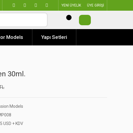
YENİ ÜYELİK
ÜYE GİRİŞİ
or Models
Yapı Setleri
en 30ml.
TL
ssion Models
P008
55 USD + KDV