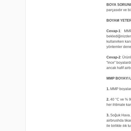
BOYA SORUNL
parçasıdır ve bi
BOYAM YETER
Cevap-1
: MMP 
beklediğinizden
kullanırken kar
yöntemler deney
Cevap-2
: Ürün
"ince" boyalardı
ancak hafif air
MMP BOYAYI 
1.
MMP boyalar e
2.
40 °C ve % 90
her ihtimale ka
3.
Soğuk Hava. T
airbrushda tıka
ile birlikte ılık t