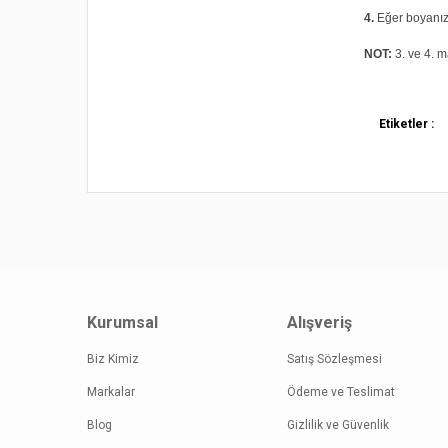
4.
Eğer boyanız 
NOT:
3. ve 4. m
Bu ürünün fi
Etiketler :
iletebilirsini
Görüş ve öne
Ürün re
Ürün açı
Ürün bil
Ürün fiy
Kurumsal
Alışveriş
Bu ürüne
Biz Kimiz
Satış Sözleşmesi
Markalar
Ödeme ve Teslimat
Blog
Gizlilik ve Güvenlik