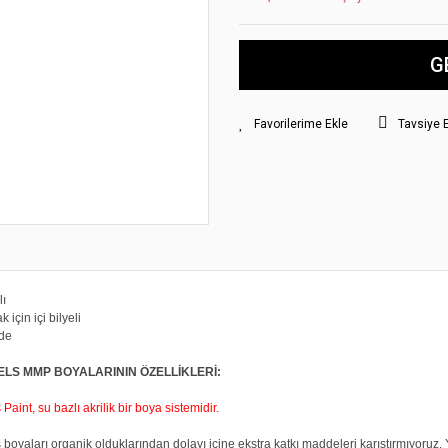
G
Tavsiye 
lı
 için içi bilyeli
erde
ELS MMP BOYALARININ ÖZELLİKLERİ:
aint, su bazlı akrilik bir boya sistemidir.
boyaları organik olduklarından dolayı içine ekstra katkı maddeleri karıştırmıyoruz. Y