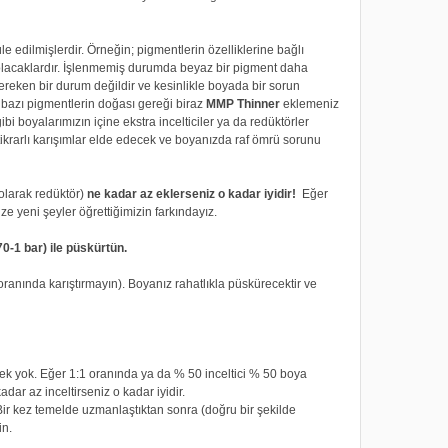
 edilmişlerdir. Örneğin; pigmentlerin özelliklerine bağlı
 olacaklardır. İşlenmemiş durumda beyaz bir pigment daha
ereken bir durum değildir ve kesinlikle boyada bir sorun
 bazı pigmentlerin doğası gereği biraz
MMP Thinner
eklemeniz
bi boyalarımızın içine ekstra incelticiler ya da redüktörler
tikrarlı karışımlar elde edecek ve boyanızda raf ömrü sorunu
olarak redüktör)
ne kadar az eklerseniz o kadar iyidir!
Eğer
ze yeni şeyler öğrettiğimizin farkındayız.
0-1 bar) ile püskürtün.
anında karıştırmayın). Boyanız rahatlıkla püskürecektir ve
rek yok. Eğer 1:1 oranında ya da % 50 inceltici % 50 boya
dar az inceltirseniz o kadar iyidir.
 Bir kez temelde uzmanlaştıktan sonra (doğru bir şekilde
in.