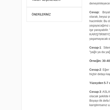
deneyimleyeceks
Cevap:
Boyalar,
ÖNERILERINIZ
olarak, beyaz p
hacimlidir. Bu 
yaşayacağınız a
işe yarayabilir.
KARIŞTIRMIYORUZ
yaşamayacak o
Cevap-1
: Site
"yağlı ya da yağ
Örneğin: 30-40
Cevap-2
: Eğer
hiçbir detayı k
Yüzeyden 5-7 cm
Cevap-3
: ASLA
olacak şekilde k
Boyayı ilk defa
karıştırırsanız