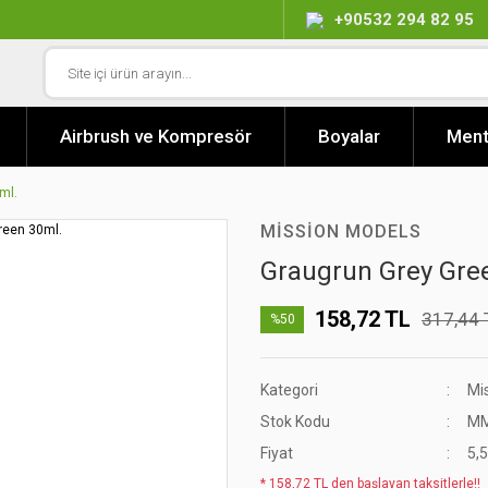
+90532 294 82 95
Airbrush ve Kompresör
Boyalar
Ment
ml.
MISSION MODELS
Graugrun Grey Gre
158,72 TL
317,44 
%50
Kategori
Mi
Stok Kodu
MM
Fiyat
5,
* 158,72 TL den başlayan taksitlerle!!