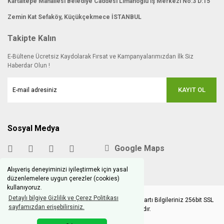
Kartaltepe Mahallesi Belediye Caddesi Limanoğlu İş Merkezi No:3 D:15
Zemin Kat Sefaköy, Küçükçekmece İSTANBUL
Takipte Kalın
E-Bültene Ücretsiz Kaydolarak Fırsat ve Kampanyalarımızdan İlk Siz
Haberdar Olun !
KAYIT OL
Sosyal Medya
Google Maps
Alışveriş deneyiminizi iyileştirmek için yasal
düzenlemelere uygun çerezler (cookies)
kullanıyoruz.
Detaylı bilgiye Gizlilik ve Çerez Politikası
Copyright © 2020 hobimodels.com | Tüm Kredi Kartı Bilgileriniz 256bit SSL
sayfamızdan erişebilirsiniz.
Sertifikası ile korunmaktadır.