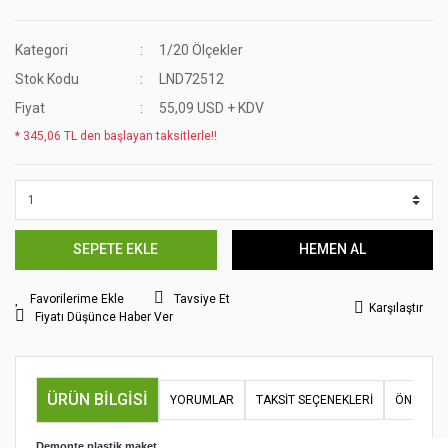
Kategori
1/20 Ölçekler
Stok Kodu
LND72512
Fiyat
55,09 USD + KDV
* 345,06 TL den başlayan taksitlerle!!
SEPETE EKLE
HEMEN AL
Tavsiye Et
Karşılaştır
Fiyatı Düşünce Haber Ver
ÜRÜN BILGISI
YORUMLAR
TAKSIT SEÇENEKLERI
ÖNERILER
Demonte plastik maket.