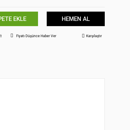
PETE EKLE
HEMEN AL
Et
Fiyatı Düşünce Haber Ver
Karşılaştır
 noktaları öneri formunu kullanarak tarafımıza