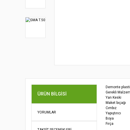
Demonte plasti
Gerekli Malzem
ÜRÜN BILGISI
Yan Keski
Maket bıçağı
Cımbız
YORUMLAR
Yapıştırıcı
Boya
Fırça
Bu ürünün fi
TAKSIT SEÇENEKLERI