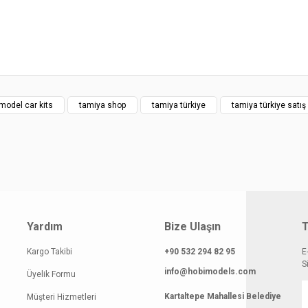
z.
Bu ürüne ilk yorumu siz yapın!
rileriniz için teşekkür ederiz.
smi kalitesiz, bozuk veya görüntülenemiyor.
Yorum Yaz
klamasında eksik bilgiler bulunuyor.
gilerinde hatalar bulunuyor.
model car kits
tamiya shop
tamiya türkiye
tamiya türkiye satış
atı diğer sitelerden daha pahalı.
 benzer farklı alternatifler olmalı.
Yardım
Bize Ulaşın
T
Gönder
Kargo Takibi
+90 532 294 82 95
E
S
info@hobimodels.com
Üyelik Formu
Kartaltepe Mahallesi Belediye
Müşteri Hizmetleri