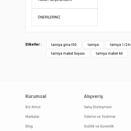
iletebilirsini
Görüş ve öne
ÖNERILERINIZ
Ürün re
Ürün açı
Ürün bil
Etiketler :
tamiya gma t50
tamiya
tamiya 1/24 
Ürün fiy
tamiya maket boyası
tamiya maket kit
Bu ürüne
Kurumsal
Alışveriş
Biz Kimiz
Satış Sözleşmesi
Markalar
Ödeme ve Teslimat
Blog
Gizlilik ve Güvenlik