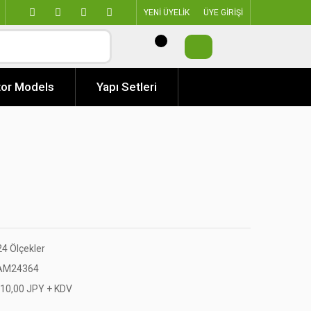
YENİ ÜYELİK
ÜYE GİRİŞİ
or Models
Yapı Setleri
24 Ölçekler
AM24364
910,00 JPY + KDV