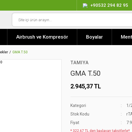
+90532 294 82 95
Airbrush ve Kompresör
Boyalar
Ment
ekler
GMA T.50
TAMIYA
GMA T.50
2.945,37 TL
Kategori
1/
Stok Kodu
rT
Fiyat
7.
* 322,67 TL den başlayan taksitlerle!!