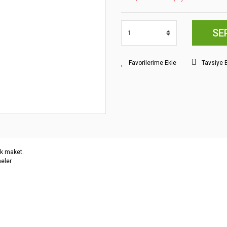
SE
Tavsiye 
k maket.
eler
yat bilgisi, resim, ürün açıklamalarında ve diğer konularda yetersiz gördüğünüz