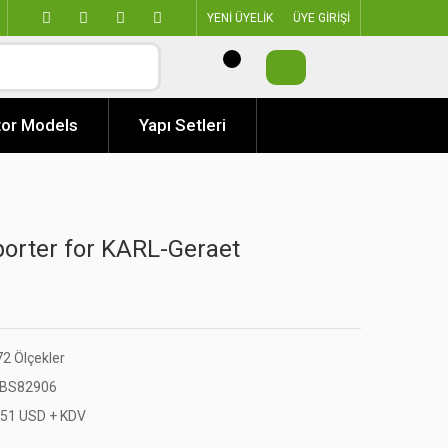
YENİ ÜYELİK
ÜYE GİRİŞİ
or Models
Yapı Setleri
orter for KARL-Geraet
72 Ölçekler
BS82906
,51 USD + KDV