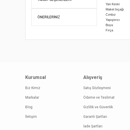
Yan Keski
Maket bıçağı
Cımbız
ÖNERILERINIZ
Yapıştırıcı
Boya
Fırça
Bu ürünün fi
iletebilirsini
Görüş ve öne
Ürün re
Ürün açı
Kurumsal
Alışveriş
Ürün bil
Ürün fiy
Biz Kimiz
Satış Sözleşmesi
Bu ürüne
Markalar
Ödeme ve Teslimat
Blog
Gizlilik ve Güvenlik
İletişim
Garanti Şartları
İade Şartları