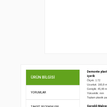
Demonte plast
içerik
ÜRÜN BILGISI
Ölçek: 1:72
Uzunluk: 160,8
Genişlik: 45,48
YORUMLAR
Yükseklik: mm
Toplam plastik p
Gerekli Malze
TAKSIT SEÇENEKLERI