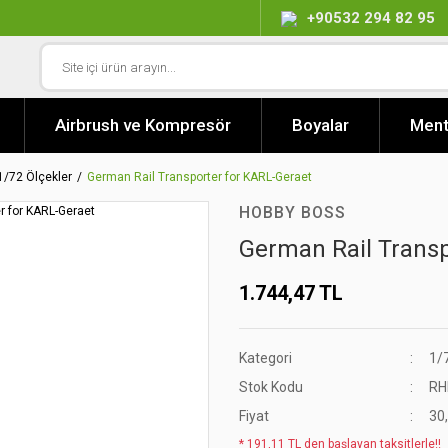
+90532 294 82 95
Airbrush ve Kompresör
Boyalar
Ment
1/72 Ölçekler
German Rail Transporter for KARL-Geraet
HOBBY BOSS
German Rail Transp
1.744,47 TL
Kategori
1/
Stok Kodu
RH
Fiyat
30
* 191,11 TL den başlayan taksitlerle!!