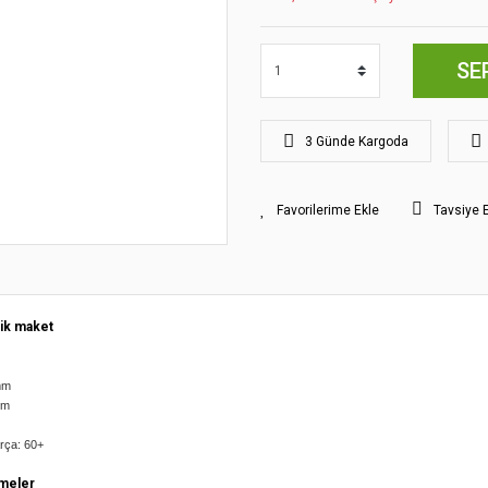
SE
3 Günde Kargoda
Tavsiye 
ik maket
 mm
 mm
arça: 60+
meler