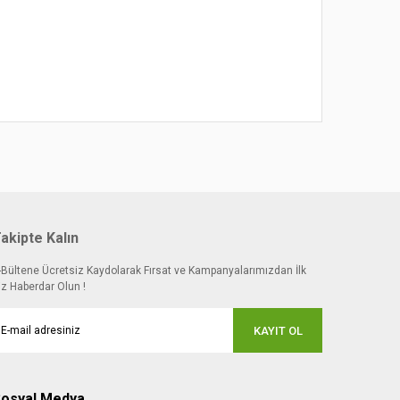
 noktaları öneri formunu kullanarak tarafımıza
akipte Kalın
-Bültene Ücretsiz Kaydolarak Fırsat ve Kampanyalarımızdan İlk
iz Haberdar Olun !
KAYIT OL
osyal Medya