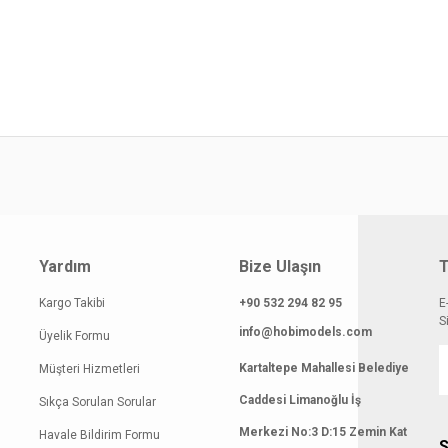
yat bilgisi, resim, ürün açıklamalarında ve diğer konularda yetersiz gördüğünüz
z.
Bu ürüne ilk yorumu siz yapın!
rileriniz için teşekkür ederiz.
smi kalitesiz, bozuk veya görüntülenemiyor.
Yorum Yaz
klamasında eksik bilgiler bulunuyor.
Yardım
Bize Ulaşın
T
gilerinde hatalar bulunuyor.
atı diğer sitelerden daha pahalı.
Kargo Takibi
+90 532 294 82 95
E
S
 benzer farklı alternatifler olmalı.
info@hobimodels.com
Üyelik Formu
Kartaltepe Mahallesi Belediye
Müşteri Hizmetleri
Caddesi Limanoğlu İş
Sıkça Sorulan Sorular
Merkezi No:3 D:15 Zemin Kat
Havale Bildirim Formu
S