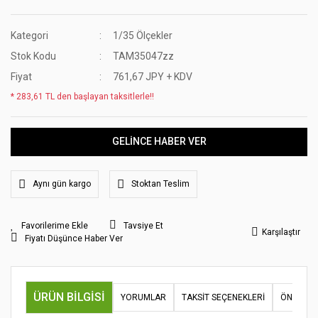
Kategori
1/35 Ölçekler
Stok Kodu
TAM35047zz
Fiyat
761,67 JPY + KDV
* 283,61 TL den başlayan taksitlerle!!
GELİNCE HABER VER
Aynı gün kargo
Stoktan Teslim
Tavsiye Et
Karşılaştır
Fiyatı Düşünce Haber Ver
ÜRÜN BILGISI
YORUMLAR
TAKSIT SEÇENEKLERI
ÖNERILER