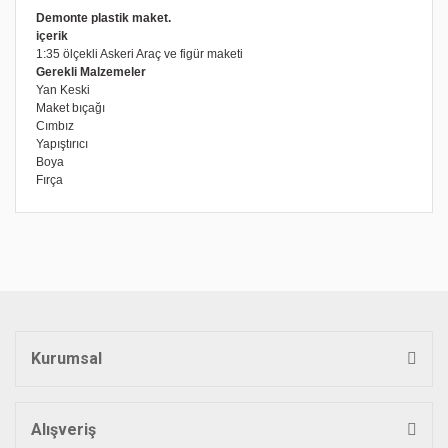
Demonte plastik maket.
içerik
1:35 ölçekli Askeri Araç ve figür maketi
Gerekli Malzemeler
Yan Keski
Maket bıçağı
Cımbız
Yapıştırıcı
Boya
Fırça
Bu ürünün fiyat bilgisi, resim, ürün açıklamalarında ve diğer
konularda yetersiz gördüğünüz noktaları öneri formunu
Bu ürüne ilk yorumu siz yapın!
kullanarak tarafımıza iletebilirsiniz.
Görüş ve önerileriniz için teşekkür ederiz.
Yorum Yaz
Ürün resmi kalitesiz, bozuk veya görüntülenemiyor.
Ürün açıklamasında eksik bilgiler bulunuyor.
Kurumsal
Ürün bilgilerinde hatalar bulunuyor.
Ürün fiyatı diğer sitelerden daha pahalı.
Bu ürüne benzer farklı alternatifler olmalı.
Alışveriş