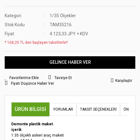
Kategori
1/35 Ölçekler
Stok Kodu
TAM35216
Fiyat
4.123,33 JPY + KDV
* 168,20 TL den başlayan taksitlerle!!
GELİNCE HABER VER
Tavsiye Et
Karşılaştır
Fiyatı Düşünce Haber Ver
ÜRÜN BILGISI
YORUMLAR
TAKSIT SEÇENEKLERI
ÖNERILER
Demonte plastik maket.
içerik
1:35 ölçekli askeri araç maketi