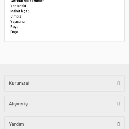
Gerekli Malzemeler
Yan Keski
Maket bıçağı
Cımbız
Yapıştırıcı
Boya
Fırça
Bu ürünün fiyat bilgisi, resim, ürün açıklamalarında ve diğer
konularda yetersiz gördüğünüz noktaları öneri formunu
Bu ürüne ilk yorumu siz yapın!
kullanarak tarafımıza iletebilirsiniz.
Görüş ve önerileriniz için teşekkür ederiz.
Yorum Yaz
Ürün resmi kalitesiz, bozuk veya görüntülenemiyor.
Ürün açıklamasında eksik bilgiler bulunuyor.
Kurumsal
Ürün bilgilerinde hatalar bulunuyor.
Ürün fiyatı diğer sitelerden daha pahalı.
Bu ürüne benzer farklı alternatifler olmalı.
Alışveriş
Yardım