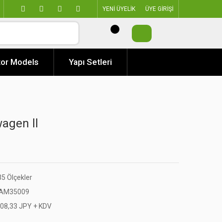
YENİ ÜYELİK
ÜYE GİRİŞİ
or Models
Yapı Setleri
agen ll
35 Ölçekler
AM35009
308,33 JPY + KDV