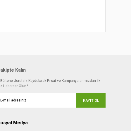
 noktaları öneri formunu kullanarak tarafımıza
akipte Kalın
-Bültene Ücretsiz Kaydolarak Fırsat ve Kampanyalarımızdan İlk
iz Haberdar Olun !
KAYIT OL
osyal Medya