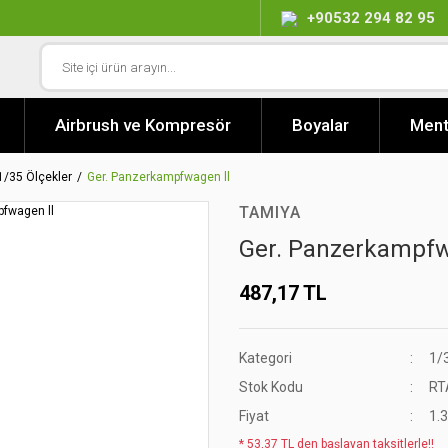
+90532 294 82 95
Airbrush ve Kompresör
Boyalar
Ment
1/35 Ölçekler
Ger. Panzerkampfwagen ll
TAMIYA
Ger. Panzerkampfw
487,17 TL
Kategori
1/
Stok Kodu
RT
Fiyat
1.
* 53,37 TL den başlayan taksitlerle!!