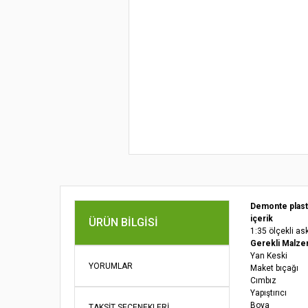
Demonte plast
içerik
ÜRÜN BILGISI
1:35 ölçekli as
Gerekli Malze
Yan Keski
YORUMLAR
Maket bıçağı
Cımbız
Yapıştırıcı
Boya
TAKSIT SEÇENEKLERI