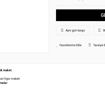
G
Aynı gün kargo
S
Tavsiye 
ik maket.
keri figür maketi
meler