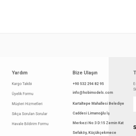
yat bilgisi, resim, ürün açıklamalarında ve diğer konularda yetersiz gördüğünüz
z.
Bu ürüne ilk yorumu siz yapın!
rileriniz için teşekkür ederiz.
smi kalitesiz, bozuk veya görüntülenemiyor.
Yorum Yaz
klamasında eksik bilgiler bulunuyor.
gilerinde hatalar bulunuyor.
atı diğer sitelerden daha pahalı.
 benzer farklı alternatifler olmalı.
Yardım
Bize Ulaşın
T
Kargo Takibi
+90 532 294 82 95
E
S
info@hobimodels.com
Üyelik Formu
Kartaltepe Mahallesi Belediye
Müşteri Hizmetleri
Gönder
Caddesi Limanoğlu İş
Sıkça Sorulan Sorular
Merkezi No:3 D:15 Zemin Kat
Havale Bildirim Formu
S
Sefaköy, Küçükçekmece