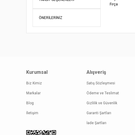
Fırça
Bu ürünün fi
iletebilirsini
ÖNERILERINIZ
Görüş ve öne
Ürün re
Ürün açı
Ürün bil
Ürün fiy
Bu ürüne
Kurumsal
Alışveriş
Biz Kimiz
Satış Sözleşmesi
Markalar
Ödeme ve Teslimat
Blog
Gizlilik ve Güvenlik
İletişim
Garanti Şartları
İade Şartları