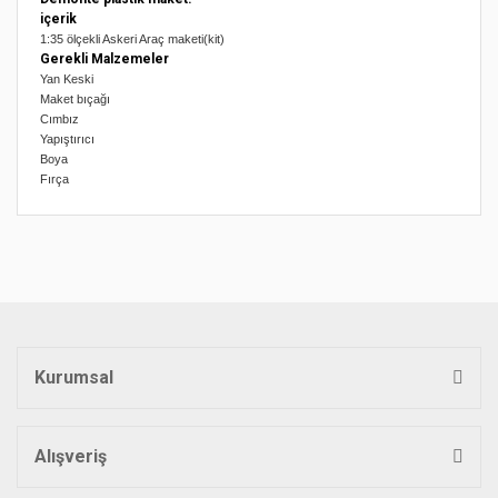
içerik
1:35 ölçekli Askeri Araç maketi(kit)
Gerekli Malzemeler
Yan Keski
Maket bıçağı
Cımbız
Yapıştırıcı
Boya
Fırça
Bu ürünün fiyat bilgisi, resim, ürün açıklamalarında ve diğer
konularda yetersiz gördüğünüz noktaları öneri formunu
Bu ürüne ilk yorumu siz yapın!
kullanarak tarafımıza iletebilirsiniz.
Görüş ve önerileriniz için teşekkür ederiz.
Yorum Yaz
Ürün resmi kalitesiz, bozuk veya görüntülenemiyor.
Ürün açıklamasında eksik bilgiler bulunuyor.
Kurumsal
Ürün bilgilerinde hatalar bulunuyor.
Ürün fiyatı diğer sitelerden daha pahalı.
Bu ürüne benzer farklı alternatifler olmalı.
Alışveriş