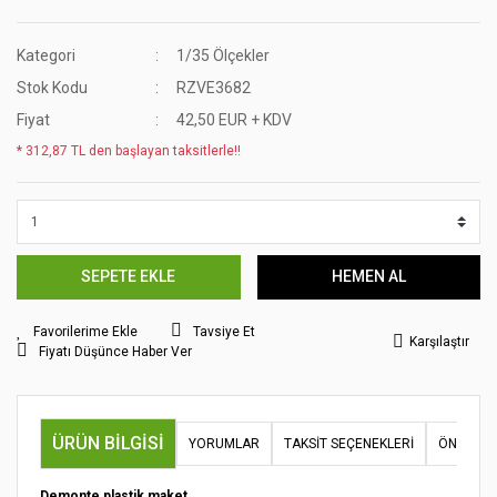
Kategori
1/35 Ölçekler
Stok Kodu
RZVE3682
Fiyat
42,50 EUR + KDV
* 312,87 TL den başlayan taksitlerle!!
SEPETE EKLE
HEMEN AL
Tavsiye Et
Karşılaştır
Fiyatı Düşünce Haber Ver
ÜRÜN BILGISI
YORUMLAR
TAKSIT SEÇENEKLERI
ÖNERILER
Demonte plastik maket.