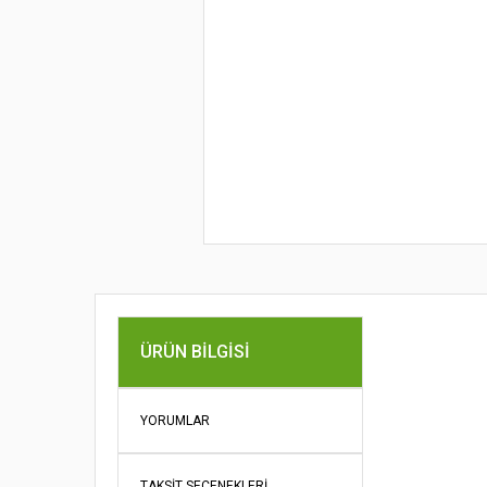
Bu ürünün fi
ÜRÜN BILGISI
iletebilirsini
Görüş ve öne
YORUMLAR
Ürün re
Ürün açı
TAKSIT SEÇENEKLERI
Ürün bil