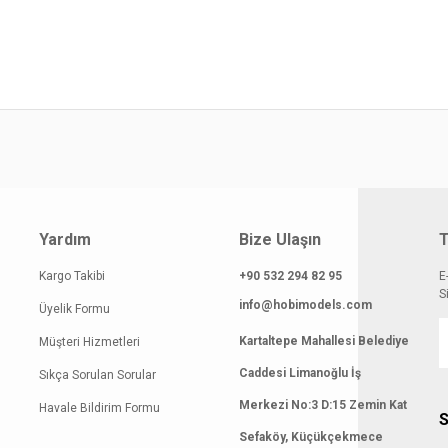
atı diğer sitelerden daha pahalı.
 benzer farklı alternatifler olmalı.
Gönder
Yardım
Bize Ulaşın
T
Kargo Takibi
+90 532 294 82 95
E
S
info@hobimodels.com
Üyelik Formu
Kartaltepe Mahallesi Belediye
Müşteri Hizmetleri
Caddesi Limanoğlu İş
Sıkça Sorulan Sorular
Merkezi No:3 D:15 Zemin Kat
Havale Bildirim Formu
S
Sefaköy, Küçükçekmece