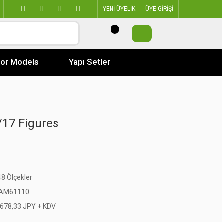
YENİ ÜYELİK
ÜYE GİRİŞİ
or Models
Yapı Setleri
17 Figures
48 Ölçekler
AM61110
.678,33 JPY + KDV