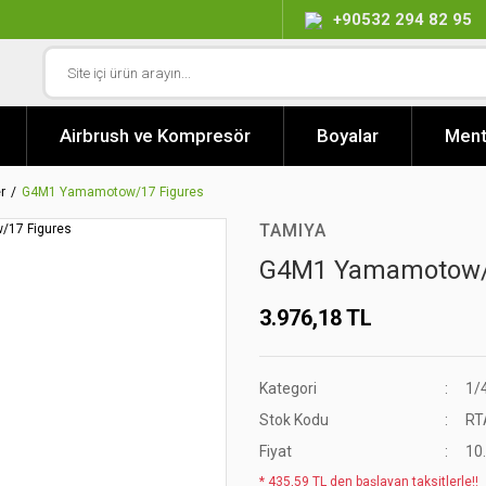
+90532 294 82 95
Airbrush ve Kompresör
Boyalar
Ment
r
G4M1 Yamamotow/17 Figures
TAMIYA
G4M1 Yamamotow/
3.976,18 TL
Kategori
1/
Stok Kodu
RT
Fiyat
10
* 435,59 TL den başlayan taksitlerle!!