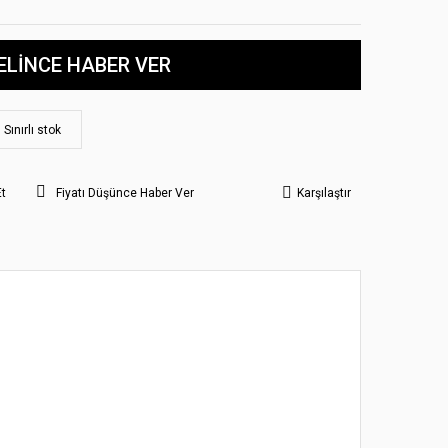
ELİNCE HABER VER
Sınırlı stok
Et
Fiyatı Düşünce Haber Ver
Karşılaştır
 noktaları öneri formunu kullanarak tarafımıza