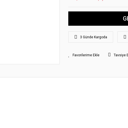
G
3 Günde Kargoda
Tavsiye 
yat bilgisi, resim, ürün açıklamalarında ve diğer konularda yetersiz gördüğünüz
z.
Bu ürüne ilk yorumu siz yapın!
rileriniz için teşekkür ederiz.
smi kalitesiz, bozuk veya görüntülenemiyor.
Yorum Yaz
klamasında eksik bilgiler bulunuyor.
gilerinde hatalar bulunuyor.