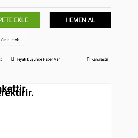
PETE EKLE
HEMEN AL
Sınırlı stok
Et
Fiyatı Düşünce Haber Ver
Karşılaştır
kettir.
rektirir.
 noktaları öneri formunu kullanarak tarafımıza