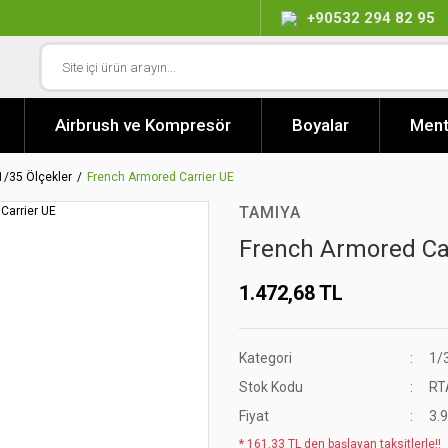
+90532 294 82 95
Airbrush ve Kompresör
Boyalar
Ment
1/35 Ölçekler
French Armored Carrier UE
TAMIYA
French Armored Ca
1.472,68 TL
Kategori
1/
Stok Kodu
RT
Fiyat
3.
* 161,33 TL den başlayan taksitlerle!!