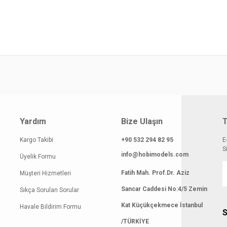
gilerinde hatalar bulunuyor.
atı diğer sitelerden daha pahalı.
 benzer farklı alternatifler olmalı.
Gönder
Yardım
Bize Ulaşın
T
Kargo Takibi
+90 532 294 82 95
E
S
info@hobimodels.com
Üyelik Formu
Fatih Mah. Prof.Dr. Aziz
Müşteri Hizmetleri
Sancar Caddesi No:4/5 Zemin
Sıkça Sorulan Sorular
Kat Küçükçekmece İstanbul
Havale Bildirim Formu
S
/TÜRKİYE