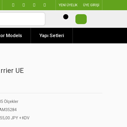
YENİ ÜYELİK
ÜYE GİRİŞİ
or Models
Yapı Setleri
rrier UE
35 Ölçekler
AM35284
955,00 JPY + KDV