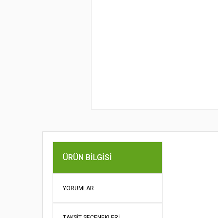
ÜRÜN BILGISI
Bu ürünün fi
iletebilirsini
Görüş ve öne
YORUMLAR
Ürün re
TAKSIT SEÇENEKLERI
Ürün açı