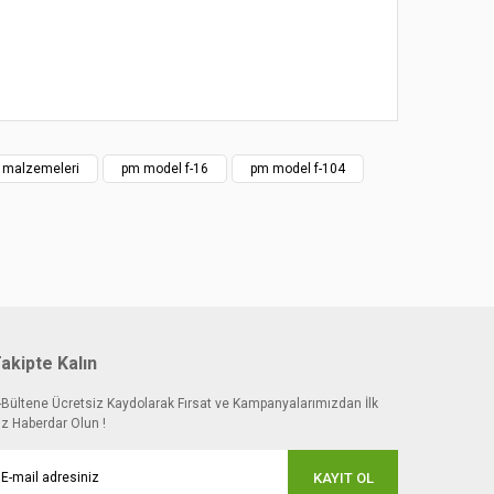
t malzemeleri
pm model f-16
pm model f-104
akipte Kalın
-Bültene Ücretsiz Kaydolarak Fırsat ve Kampanyalarımızdan İlk
iz Haberdar Olun !
KAYIT OL