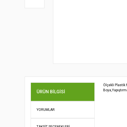
Ölçekli Plastik
Boya,Yapıştırma
ÜRÜN BILGISI
Bu ürünün fi
iletebilirsini
Görüş ve öne
YORUMLAR
Ürün re
TAKSIT SEÇENEKLERI