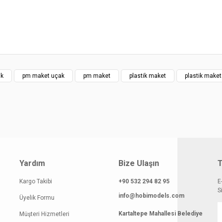
klamasında eksik bilgiler bulunuyor.
gilerinde hatalar bulunuyor.
atı diğer sitelerden daha pahalı.
 benzer farklı alternatifler olmalı.
ak
pm maket uçak
pm maket
plastik maket
plastik make
Gönder
Yardım
Bize Ulaşın
T
Kargo Takibi
+90 532 294 82 95
E
S
info@hobimodels.com
Üyelik Formu
Kartaltepe Mahallesi Belediye
Müşteri Hizmetleri