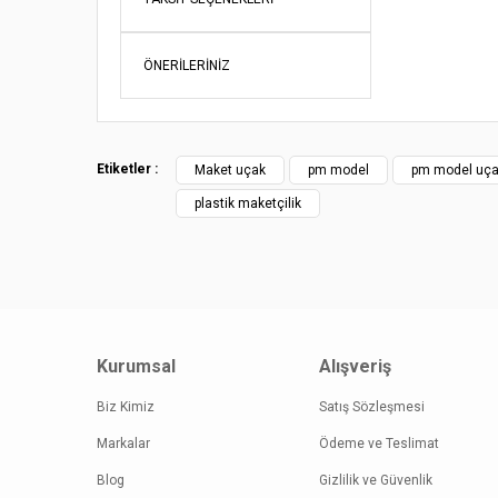
Ürün açı
Ürün bil
ÖNERILERINIZ
Ürün fiy
Bu ürüne
Etiketler :
Maket uçak
pm model
pm model uç
plastik maketçilik
Kurumsal
Alışveriş
Biz Kimiz
Satış Sözleşmesi
Markalar
Ödeme ve Teslimat
Blog
Gizlilik ve Güvenlik