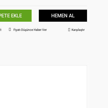
PETE EKLE
HEMEN AL
Et
Fiyatı Düşünce Haber Ver
Karşılaştır
 noktaları öneri formunu kullanarak tarafımıza