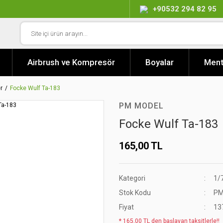
+90532 294 82 95
Airbrush ve Kompresör
Boyalar
Ment
r
Focke Wulf Ta-183
PM MODEL
Focke Wulf Ta-183
165,00 TL
Kategori
1/
Stok Kodu
PM
Fiyat
13
* 165,00 TL den başlayan taksitlerle!!