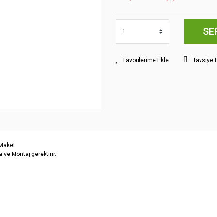
SE
Tavsiye 
 Maket
 ve Montaj gerektirir.
yat bilgisi, resim, ürün açıklamalarında ve diğer konularda yetersiz gördüğünüz
z.
Bu ürüne ilk yorumu siz yapın!
rileriniz için teşekkür ederiz.
smi kalitesiz, bozuk veya görüntülenemiyor.
Yorum Yaz