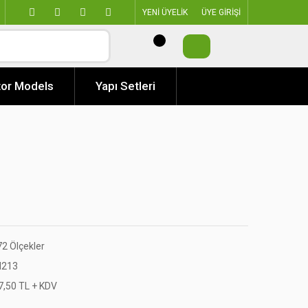
YENİ ÜYELİK
ÜYE GİRİŞİ
or Models
Yapı Setleri
72 Ölçekler
213
7,50 TL + KDV