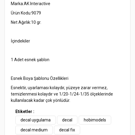
Marka:
AK Interactive
Ürün Kodu:
9079
Net Ağırlık:
10 gr.
İçindekiler
1 Adet esnek şablon
Esnek Boya Şablonu Özellikleri
Esnektir, uyarlaması kolaydır, yüzeye zarar vermez,
temizlenmesi kolaydır ve 1/20-1/24-1/35 ölçeklerinde
kullanılacak kadar çok yönlüdür.
Bu ürünün fiyat bilgisi, resim, ürün açıklamalarında ve diğer
Etiketler :
konularda yetersiz gördüğünüz noktaları öneri formunu
Bu ürüne ilk yorumu siz yapın!
decal uygulama
decal
hobimodels
kullanarak tarafımıza iletebilirsiniz.
Görüş ve önerileriniz için teşekkür ederiz.
decal medium
decal fix