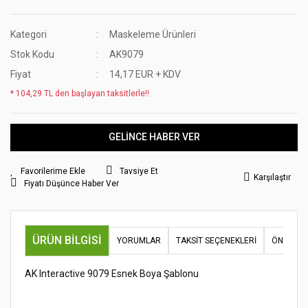
Kategori
Maskeleme Ürünleri
Stok Kodu
AK9079
Fiyat
14,17 EUR + KDV
* 104,29 TL den başlayan taksitlerle!!
GELİNCE HABER VER
Tavsiye Et
Karşılaştır
Fiyatı Düşünce Haber Ver
ÜRÜN BILGISI
YORUMLAR
TAKSIT SEÇENEKLERI
ÖNERILER
AK Interactive 9079 Esnek Boya Şablonu