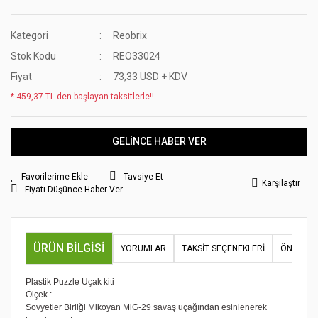
Kategori
Reobrix
Stok Kodu
REO33024
Fiyat
73,33 USD + KDV
* 459,37 TL den başlayan taksitlerle!!
GELİNCE HABER VER
Tavsiye Et
Karşılaştır
Fiyatı Düşünce Haber Ver
ÜRÜN BILGISI
YORUMLAR
TAKSIT SEÇENEKLERI
ÖNERILER
Plastik Puzzle Uçak kiti
Ölçek :
Sovyetler Birliği Mikoyan MiG-29 savaş uçağından esinlenerek