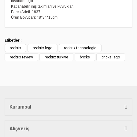
tasarlanmıştır
Katlanabilir iniş takımları ve kuyruklar.
Parça Adeti: 1837
Ürün Boyutları: 48*34*15cm
Bu ürünün fiyat bilgisi, resim, ürün açıklamalarında ve diğer
konularda yetersiz gördüğünüz noktaları öneri formunu
Bu ürüne ilk yorumu siz yapın!
kullanarak tarafımıza iletebilirsiniz.
Etiketler :
Görüş ve önerileriniz için teşekkür ederiz.
reobrix
reobrix lego
reobrix technologie
Yorum Yaz
Ürün resmi kalitesiz, bozuk veya görüntülenemiyor.
reobrix review
reobrix türkiye
bricks
bricks lego
Ürün açıklamasında eksik bilgiler bulunuyor.
Ürün bilgilerinde hatalar bulunuyor.
Ürün fiyatı diğer sitelerden daha pahalı.
Bu ürüne benzer farklı alternatifler olmalı.
Kurumsal
Alışveriş
Gönder