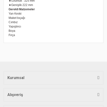
★Uzunluk : 325 mm
★Genişlik 222 mm
Gerekli Malzemeler
Yan Keski
Maket bıçağı
Cımbız
Yapıştırıcı
Boya
Fırça
Bu ürünün fiyat bilgisi, resim, ürün açıklamalarında ve diğer
konularda yetersiz gördüğünüz noktaları öneri formunu
Bu ürüne ilk yorumu siz yapın!
kullanarak tarafımıza iletebilirsiniz.
Görüş ve önerileriniz için teşekkür ederiz.
Yorum Yaz
Ürün resmi kalitesiz, bozuk veya görüntülenemiyor.
Ürün açıklamasında eksik bilgiler bulunuyor.
Kurumsal
Ürün bilgilerinde hatalar bulunuyor.
Ürün fiyatı diğer sitelerden daha pahalı.
Bu ürüne benzer farklı alternatifler olmalı.
Alışveriş