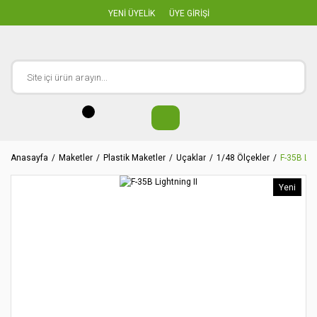
YENİ ÜYELİK
ÜYE GİRİŞİ
Anasayfa
Maketler
Plastik Maketler
Uçaklar
1/48 Ölçekler
F-35B Lig
Yeni