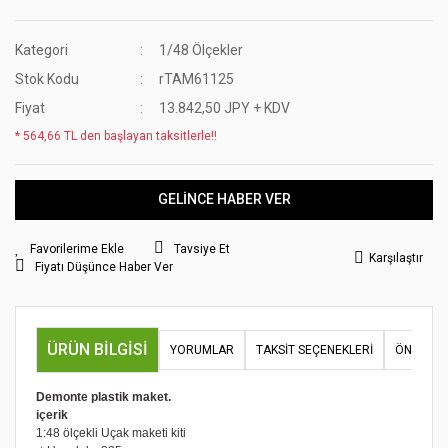
Kategori
1/48 Ölçekler
Stok Kodu
rTAM61125
Fiyat
13.842,50 JPY + KDV
* 564,66 TL den başlayan taksitlerle!!
GELİNCE HABER VER
Tavsiye Et
Karşılaştır
Fiyatı Düşünce Haber Ver
ÜRÜN BILGISI
YORUMLAR
TAKSIT SEÇENEKLERI
ÖNERILER
Demonte plastik maket.
içerik
1:48 ölçekli Uçak maketi kiti