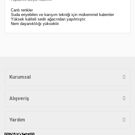
Canlı renkler
Suda eriyebilen ve karışım tekniği için mükemmel kalemler
Yüksek kaliteli sedir ağacından yapılmıştır.
Nem dayanıklılığı yüksektir.
Bu ürünün fiyat bilgisi, resim, ürün açıklamalarında ve diğer
konularda yetersiz gördüğünüz noktaları öneri formunu
Bu ürüne ilk yorumu siz yapın!
kullanarak tarafımıza iletebilirsiniz.
Görüş ve önerileriniz için teşekkür ederiz.
Yorum Yaz
Ürün resmi kalitesiz, bozuk veya görüntülenemiyor.
Ürün açıklamasında eksik bilgiler bulunuyor.
Kurumsal
Ürün bilgilerinde hatalar bulunuyor.
Ürün fiyatı diğer sitelerden daha pahalı.
Bu ürüne benzer farklı alternatifler olmalı.
Alışveriş
Yardım