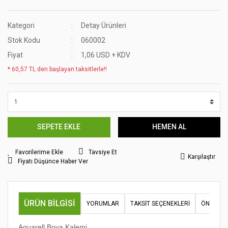
Kategori
Detay Ürünleri
Stok Kodu
060002
Fiyat
1,06 USD + KDV
* 60,57 TL den başlayan taksitlerle!!
SEPETE EKLE
HEMEN AL
Tavsiye Et
Karşılaştır
Fiyatı Düşünce Haber Ver
ÜRÜN BILGISI
YORUMLAR
TAKSIT SEÇENEKLERI
ÖNERILER
Aquarell Boya Kalemi