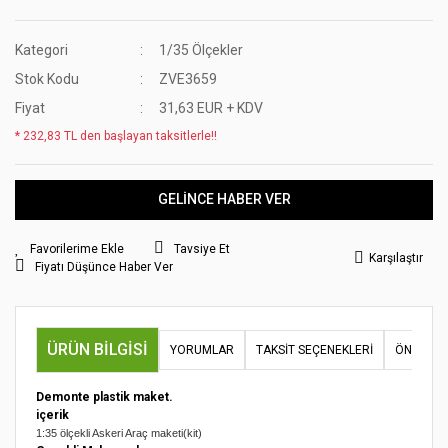
Kategori
1/35 Ölçekler
Stok Kodu
ZVE3659
Fiyat
31,63 EUR + KDV
* 232,83 TL den başlayan taksitlerle!!
GELİNCE HABER VER
Tavsiye Et
Karşılaştır
Fiyatı Düşünce Haber Ver
ÜRÜN BILGISI
YORUMLAR
TAKSIT SEÇENEKLERI
ÖNERILER
Demonte plastik maket.
içerik
1:35 ölçekli Askeri Araç maketi(kit)