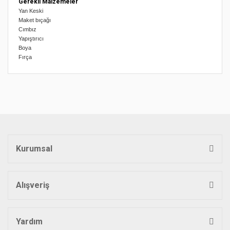
Gerekli Malzemeler
Yan Keski
Maket bıçağı
Cımbız
Yapıştırıcı
Boya
Fırça
Bu ürünün fiyat bilgisi, resim, ürün açıklamalarında ve diğer
konularda yetersiz gördüğünüz noktaları öneri formunu
Bu ürüne ilk yorumu siz yapın!
kullanarak tarafımıza iletebilirsiniz.
Görüş ve önerileriniz için teşekkür ederiz.
Yorum Yaz
Ürün resmi kalitesiz, bozuk veya görüntülenemiyor.
Ürün açıklamasında eksik bilgiler bulunuyor.
Kurumsal
Ürün bilgilerinde hatalar bulunuyor.
Ürün fiyatı diğer sitelerden daha pahalı.
Bu ürüne benzer farklı alternatifler olmalı.
Alışveriş
Yardım