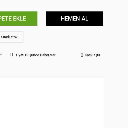
PETE EKLE
HEMEN AL
Sınırlı stok
Et
Fiyatı Düşünce Haber Ver
Karşılaştır
 noktaları öneri formunu kullanarak tarafımıza