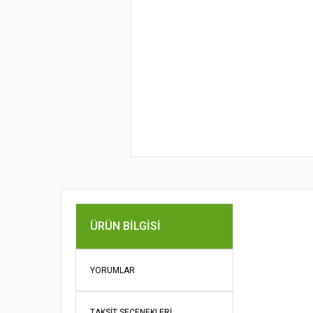
Bu ürünün fi
ÜRÜN BILGISI
iletebilirsini
Görüş ve öne
YORUMLAR
Ürün re
Ürün açı
TAKSIT SEÇENEKLERI
Ürün bil