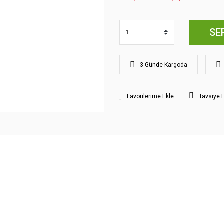
SE
3 Günde Kargoda
Tavsiye 
yat bilgisi, resim, ürün açıklamalarında ve diğer konularda yetersiz gördüğünüz
z.
Bu ürüne ilk yorumu siz yapın!
rileriniz için teşekkür ederiz.
smi kalitesiz, bozuk veya görüntülenemiyor.
Yorum Yaz
klamasında eksik bilgiler bulunuyor.
gilerinde hatalar bulunuyor.