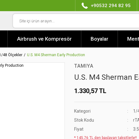
+90532 294 82 95
Airbrush ve Kompresör
Boyalar
Ment
1/48 Ölçekler
U.S. M4 Sherman Early Production
TAMIYA
U.S. M4 Sherman Ea
1.330,57 TL
Kategori
1/
Stok Kodu
rT
Fiyat
3.
* 145,76 TL den başlayan taksitlerle!!