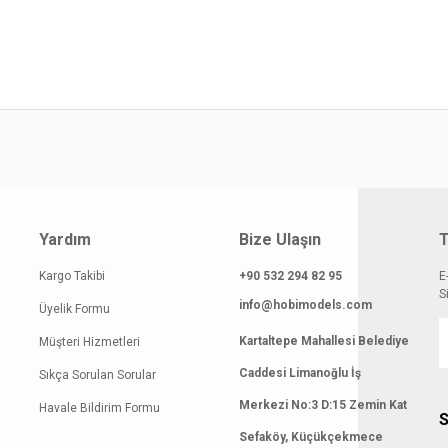
atı diğer sitelerden daha pahalı.
 benzer farklı alternatifler olmalı.
Gönder
Yardım
Bize Ulaşın
T
Kargo Takibi
+90 532 294 82 95
E
S
info@hobimodels.com
Üyelik Formu
Kartaltepe Mahallesi Belediye
Müşteri Hizmetleri
Caddesi Limanoğlu İş
Sıkça Sorulan Sorular
Merkezi No:3 D:15 Zemin Kat
Havale Bildirim Formu
S
Sefaköy, Küçükçekmece