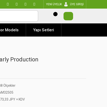
YENİ ÜYELİK
ÜYE GİRİŞİ
or Models
Yapı Setleri
rly Production
48 Ölçekler
AM32505
573,33 JPY + KDV